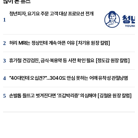
많이 본 뉴스
청년피자, 요기요 주문 고객 대상 프로모션 전개
1
2
허리 MRI는 정상인데 계속 아픈 이유 [차기용 원장 칼럼]
3
휴가철 건강검진, 금식·복용약 등 사전 확인 필요 [정도감 원장 칼럼]
4
"40대인데 오십견?"...3040도 안심 못하는 어깨 유착성 관절낭염
5
손발톱 들뜨고 벗겨진다면 '조갑박리증' 의심해야 [김철윤 원장 칼럼]