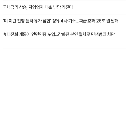
국채금리 상승, 자영업자 대출 부담 커진다
'미·이란 전쟁 틈타 유가 담합' 정유 4사 기소…파급 효과 26조 원 달해
휴대전화 개통에 안면인증 도입...강화된 본인 절차로 민생범죄 차단