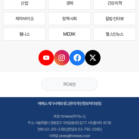
산업
경제
건강·의학
제약·바이오
정책·사회
칼럼·인터뷰
웰니스
MEDI·K
헬스인뉴스
PC버전
매체소개
기사제보
광고문의
개인정보처리방침
제호: hinews(하이뉴스)
주소: 서울특별시 영등포구 국제금융로2길 17 시티플라자 421호
전화: 02-313-2382(편집국: 02-782-2382)
이메일: press@hinews.co.kr