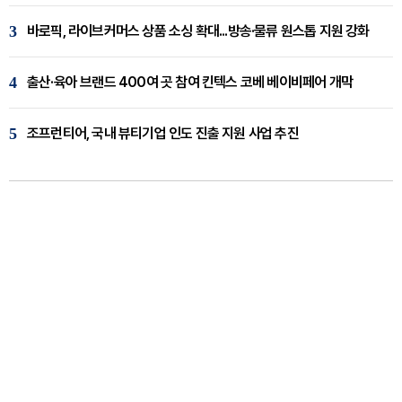
3
바로픽, 라이브커머스 상품 소싱 확대...방송·물류 원스톱 지원 강화
4
출산·육아 브랜드 400여 곳 참여 킨텍스 코베 베이비페어 개막
5
조프런티어, 국내 뷰티기업 인도 진출 지원 사업 추진