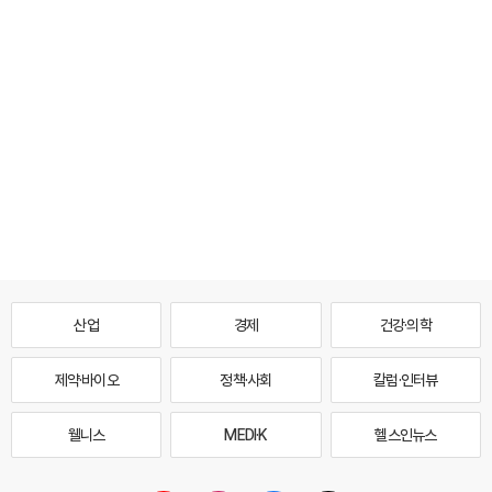
산업
경제
건강·의학
제약·바이오
정책·사회
칼럼·인터뷰
웰니스
MEDI·K
헬스인뉴스