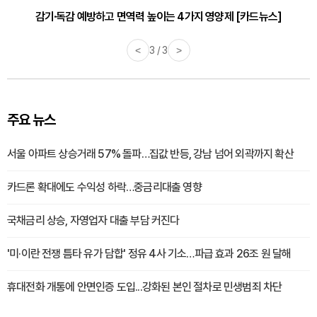
감기·독감 예방하고 면역력 높이는 4가지 영양제 [카드뉴스]
<
3 / 3
>
주요 뉴스
서울 아파트 상승거래 57% 돌파…집값 반등, 강남 넘어 외곽까지 확산
카드론 확대에도 수익성 하락…중금리대출 영향
국채금리 상승, 자영업자 대출 부담 커진다
'미·이란 전쟁 틈타 유가 담합' 정유 4사 기소…파급 효과 26조 원 달해
휴대전화 개통에 안면인증 도입...강화된 본인 절차로 민생범죄 차단