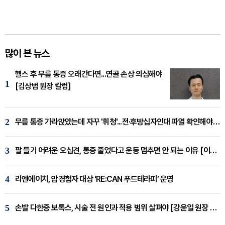
많이 본 뉴스
헬스 후 무릎 통증 오래간다면...연골 손상 의심해야
1
[김상범 원장 칼럼]
2
무릎 통증 가라앉았는데 자꾸 '휘청'...전·후방십자인대 파열 확인해야 [곽우경 원장 칼럼]
3
팔 들기 어려운 오십견, 통증 줄었다고 운동 멈추면 안 되는 이유 [이병욱 원장 칼럼]
4
리엔에이치, 암경험자 대상 ‘RE:CAN 푸드테라피’ 운영
5
손발 다한증 보톡스, 시술 전 원인과 적용 범위 살펴야 [강윤일 원장 칼럼]