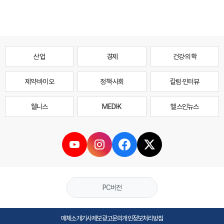
산업
경제
건강·의학
제약·바이오
정책·사회
칼럼·인터뷰
웰니스
MEDI·K
헬스인뉴스
PC버전
매체소개
기사제보
광고문의
개인정보처리방침