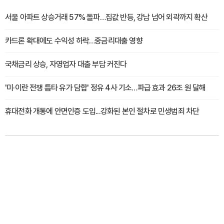
서울 아파트 상승거래 57% 돌파…집값 반등, 강남 넘어 외곽까지 확산
카드론 확대에도 수익성 하락…중금리대출 영향
국채금리 상승, 자영업자 대출 부담 커진다
'미·이란 전쟁 틈타 유가 담합' 정유 4사 기소…파급 효과 26조 원 달해
휴대전화 개통에 안면인증 도입...강화된 본인 절차로 민생범죄 차단