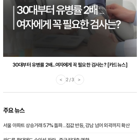
30대부터 유병률 2배...여자에게 꼭 필요한 검사는? [카드뉴스]
감기·독감 예방하고 면역력 높이는 4가지 영양제 [카드뉴스]
<
2 / 3
>
주요 뉴스
서울 아파트 상승거래 57% 돌파…집값 반등, 강남 넘어 외곽까지 확산