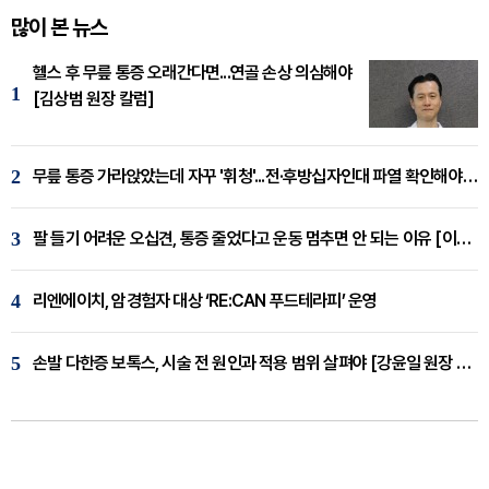
많이 본 뉴스
헬스 후 무릎 통증 오래간다면...연골 손상 의심해야
1
[김상범 원장 칼럼]
2
무릎 통증 가라앉았는데 자꾸 '휘청'...전·후방십자인대 파열 확인해야 [곽우경 원장 칼럼]
3
팔 들기 어려운 오십견, 통증 줄었다고 운동 멈추면 안 되는 이유 [이병욱 원장 칼럼]
4
리엔에이치, 암경험자 대상 ‘RE:CAN 푸드테라피’ 운영
5
손발 다한증 보톡스, 시술 전 원인과 적용 범위 살펴야 [강윤일 원장 칼럼]