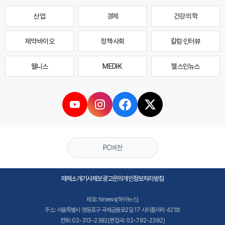
산업
경제
건강·의학
제약·바이오
정책·사회
칼럼·인터뷰
웰니스
MEDI·K
헬스인뉴스
PC버전
매체소개
기사제보
광고문의
개인정보처리방침
제호: hinews(하이뉴스)
주소: 서울특별시 영등포구 국제금융로2길 17 시티플라자 421호
전화: 02-313-2382(편집국: 02-782-2382)