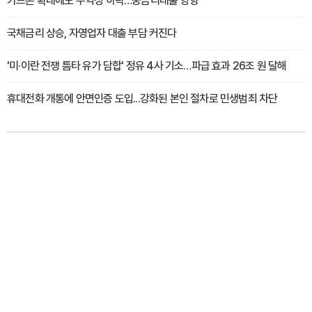
카드론 확대에도 수익성 하락…중금리대출 영향
국채금리 상승, 자영업자 대출 부담 커진다
'미·이란 전쟁 틈타 유가 담합' 정유 4사 기소…파급 효과 26조 원 달해
휴대전화 개통에 안면인증 도입...강화된 본인 절차로 민생범죄 차단