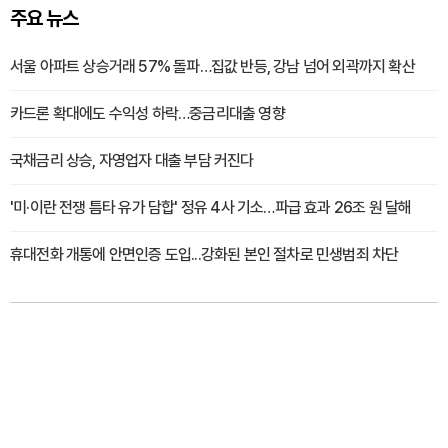
주요 뉴스
서울 아파트 상승거래 57% 돌파…집값 반등, 강남 넘어 외곽까지 확산
카드론 확대에도 수익성 하락…중금리대출 영향
국채금리 상승, 자영업자 대출 부담 커진다
'미·이란 전쟁 틈타 유가 담합' 정유 4사 기소…파급 효과 26조 원 달해
휴대전화 개통에 안면인증 도입...강화된 본인 절차로 민생범죄 차단