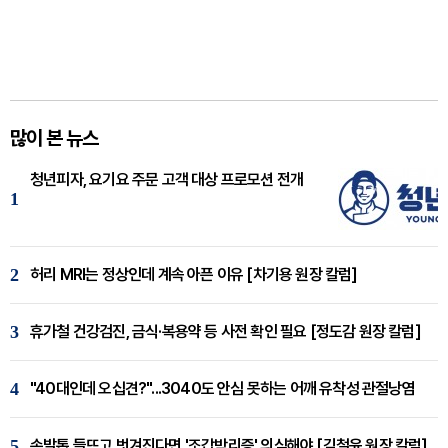
많이 본 뉴스
청년피자, 요기요 주문 고객 대상 프로모션 전개
1
2
허리 MRI는 정상인데 계속 아픈 이유 [차기용 원장 칼럼]
3
휴가철 건강검진, 금식·복용약 등 사전 확인 필요 [정도감 원장 칼럼]
4
"40대인데 오십견?"...3040도 안심 못하는 어깨 유착성 관절낭염
5
손발톱 들뜨고 벗겨진다면 '조갑박리증' 의심해야 [김철윤 원장 칼럼]