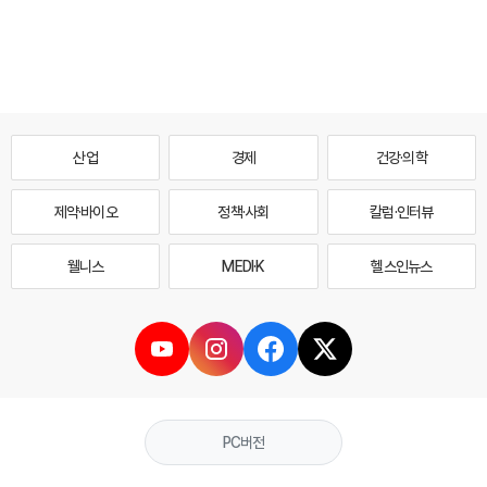
산업
경제
건강·의학
제약·바이오
정책·사회
칼럼·인터뷰
웰니스
MEDI·K
헬스인뉴스
PC버전