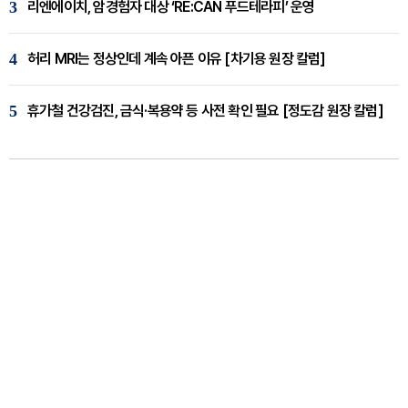
3
리엔에이치, 암경험자 대상 ‘RE:CAN 푸드테라피’ 운영
4
허리 MRI는 정상인데 계속 아픈 이유 [차기용 원장 칼럼]
5
휴가철 건강검진, 금식·복용약 등 사전 확인 필요 [정도감 원장 칼럼]