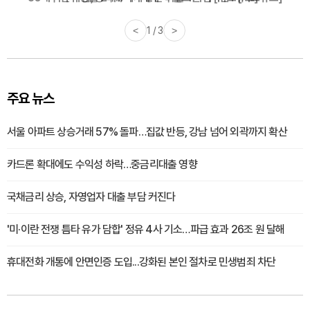
<
2 / 3
>
주요 뉴스
서울 아파트 상승거래 57% 돌파…집값 반등, 강남 넘어 외곽까지 확산
카드론 확대에도 수익성 하락…중금리대출 영향
국채금리 상승, 자영업자 대출 부담 커진다
'미·이란 전쟁 틈타 유가 담합' 정유 4사 기소…파급 효과 26조 원 달해
휴대전화 개통에 안면인증 도입...강화된 본인 절차로 민생범죄 차단