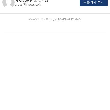
미국증권거래소 공시팀
다른기사 보기
press@hinews.co.kr
<저작권자 © 하이뉴스, 무단전재 및 재배포 금지>