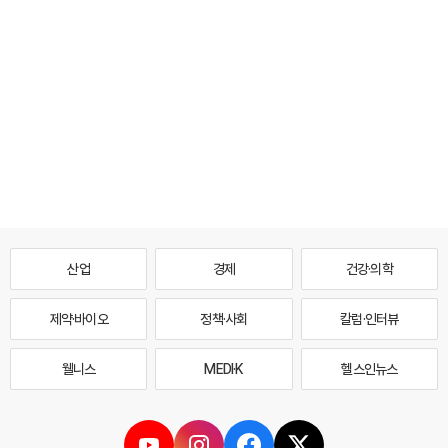
산업
경제
건강·의학
제약·바이오
정책·사회
칼럼·인터뷰
웰니스
MEDI·K
헬스인뉴스