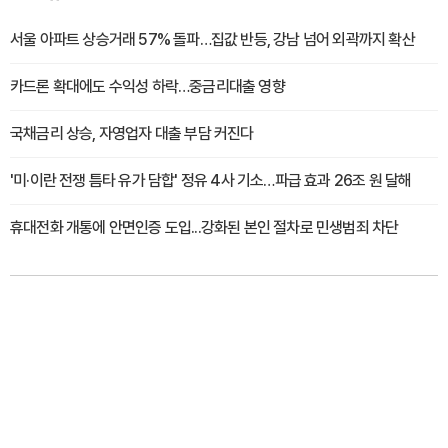
서울 아파트 상승거래 57% 돌파…집값 반등, 강남 넘어 외곽까지 확산
카드론 확대에도 수익성 하락…중금리대출 영향
국채금리 상승, 자영업자 대출 부담 커진다
'미·이란 전쟁 틈타 유가 담합' 정유 4사 기소…파급 효과 26조 원 달해
휴대전화 개통에 안면인증 도입...강화된 본인 절차로 민생범죄 차단