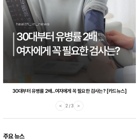
30대부터 유병률 2배...여자에게 꼭 필요한 검사는? [카드뉴스]
감기·독감 예방하고 면역력 높이는 4가지 영양제 [카드뉴스]
<
2 / 3
>
주요 뉴스