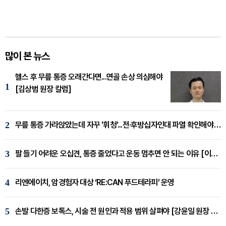
많이 본 뉴스
헬스 후 무릎 통증 오래간다면...연골 손상 의심해야
1
[김상범 원장 칼럼]
2
무릎 통증 가라앉았는데 자꾸 '휘청'...전·후방십자인대 파열 확인해야 [곽우경 원장 칼럼]
3
팔 들기 어려운 오십견, 통증 줄었다고 운동 멈추면 안 되는 이유 [이병욱 원장 칼럼]
4
리엔에이치, 암경험자 대상 ‘RE:CAN 푸드테라피’ 운영
5
손발 다한증 보톡스, 시술 전 원인과 적용 범위 살펴야 [강윤일 원장 칼럼]