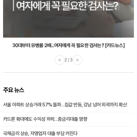
감기·독감 예방하고 면역력 높이는 4가지 영양제 [카드뉴스]
<
3 / 3
>
주요 뉴스
서울 아파트 상승거래 57% 돌파…집값 반등, 강남 넘어 외곽까지 확산
카드론 확대에도 수익성 하락…중금리대출 영향
국채금리 상승, 자영업자 대출 부담 커진다