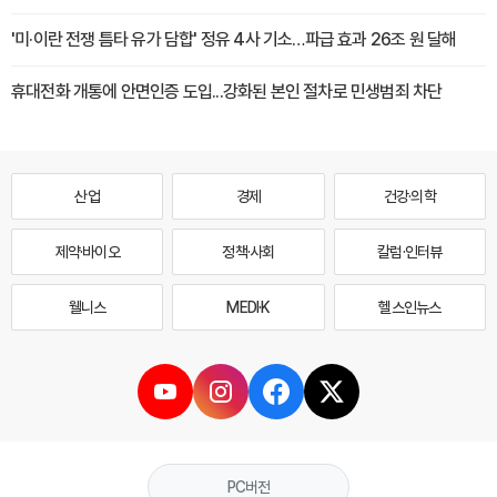
'미·이란 전쟁 틈타 유가 담합' 정유 4사 기소…파급 효과 26조 원 달해
휴대전화 개통에 안면인증 도입...강화된 본인 절차로 민생범죄 차단
산업
경제
건강·의학
제약·바이오
정책·사회
칼럼·인터뷰
웰니스
MEDI·K
헬스인뉴스
PC버전