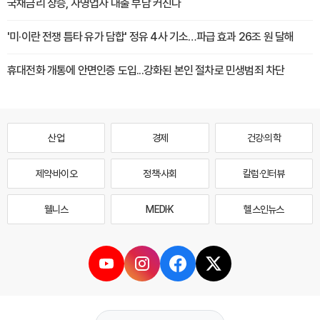
국채금리 상승, 자영업자 대출 부담 커진다
'미·이란 전쟁 틈타 유가 담합' 정유 4사 기소…파급 효과 26조 원 달해
휴대전화 개통에 안면인증 도입...강화된 본인 절차로 민생범죄 차단
산업
경제
건강·의학
제약·바이오
정책·사회
칼럼·인터뷰
웰니스
MEDI·K
헬스인뉴스