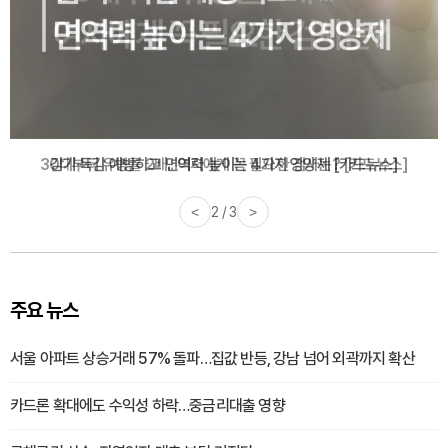
감기·독감 예방하고 면역력 높이는 4가지 영양제 [카드뉴스]
<
3 / 3
>
주요 뉴스
서울 아파트 상승거래 57% 돌파…집값 반등, 강남 넘어 외곽까지 확산
카드론 확대에도 수익성 하락…중금리대출 영향