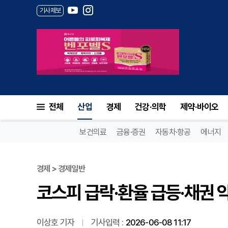
기사제보
코스피 급락·환율 급등·채권 
전체
산업
경제
건강·의학
제약·바이오
보건의료
금융·증권
자동차·항공
에너지
경제 > 경제일반
코스피 급락·환율 급등·채권
이상호 기자
기사입력 :
2026-06-08 11:17