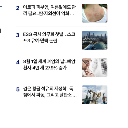
아토피 피부염, 여름철에도 관
2
리 필요...땀·자외선이 악화 요
인
가
의
ESG 공시 의무화 첫발…스코
3
프3 유예·면책 논란
8월 1일 세계 폐암의 날...폐암
4
환자 4년 새 27.9% 증가
검은 황금 석유의 지정학...독
5
점에서 파동, 그리고 탈탄소 패
권까지