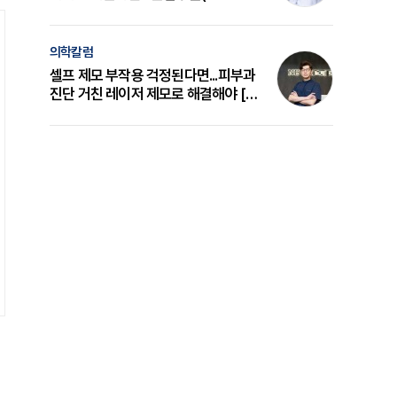
의 원리와 선택 기준 [길건 원장 칼럼]
의학칼럼
셀프 제모 부작용 걱정된다면...피부과
진단 거친 레이저 제모로 해결해야 [변
준석 원장 칼럼]