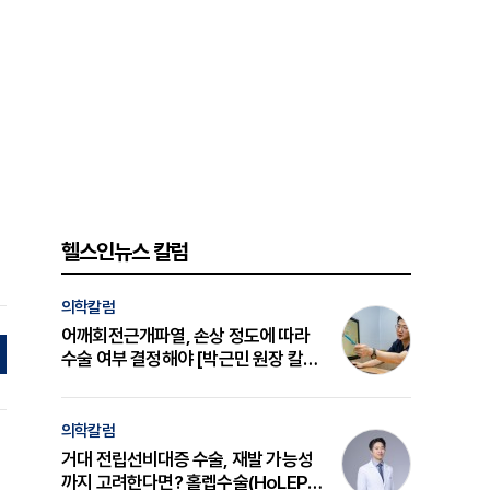
헬스인뉴스 칼럼
의학칼럼
어깨회전근개파열, 손상 정도에 따라
수술 여부 결정해야 [박근민 원장 칼
럼]
의학칼럼
거대 전립선비대증 수술, 재발 가능성
까지 고려한다면? 홀렙수술(HoLEP)