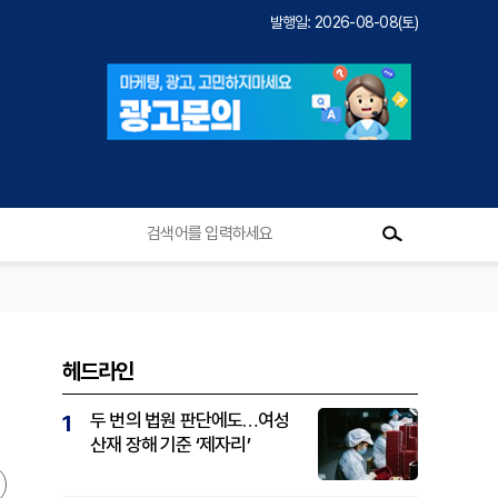
발행일: 2026-08-08(토)
헤드라인
두 번의 법원 판단에도…여성
1
산재 장해 기준 ‘제자리’