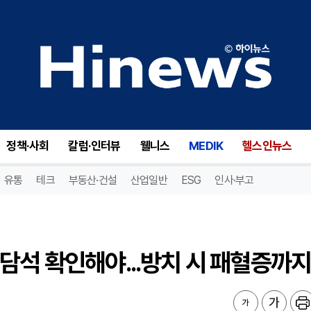
석 확인해야...방치 시 패혈증까지
정책·사회
칼럼·인터뷰
웰니스
MEDIK
헬스인뉴스
유통
테크
부동산·건설
산업일반
ESG
인사·부고
담석 확인해야...방치 시 패혈증까