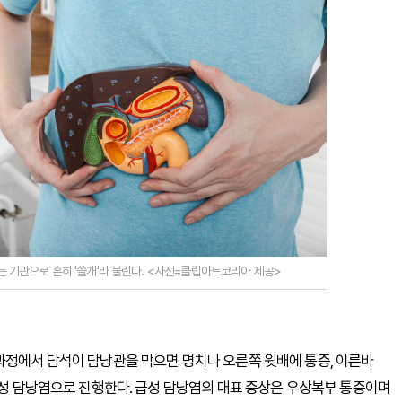
는 기관으로 흔히 '쓸개'라 불린다. <사진=클립아트코리아 제공>
과정에서 담석이 담낭관을 막으면 명치나 오른쪽 윗배에 통증, 이른바
 급성 담낭염으로 진행한다. 급성 담낭염의 대표 증상은 우상복부 통증이며