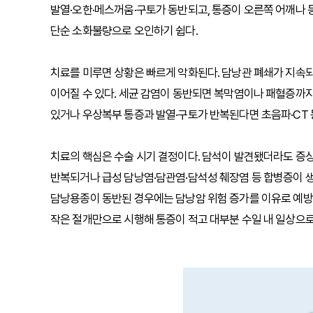
발열·오한·메스꺼움·구토가 동반되고, 통증이 오른쪽 어깨나 
단순 소화불량으로 오인하기 쉽다.
치료를 미루면 상황은 빠르게 악화된다. 담낭관 폐쇄가 지속
이어질 수 있다. 세균 감염이 동반되면 복막염이나 패혈증까지
있거나 우상복부 통증과 발열·구토가 반복된다면 초음파·CT 
치료의 핵심은 수술 시기 결정이다. 담석이 발견됐더라도 증상
반복되거나 급성 담낭염·담관염·담석성 췌장염 등 합병증이 생
담낭용종이 동반된 경우에는 담낭암 위험 증가를 이유로 예방
작은 절개만으로 시행해 통증이 적고 대부분 수일 내 일상으로