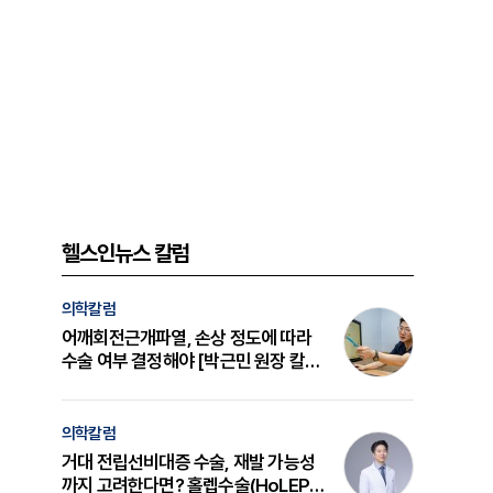
헬스인뉴스 칼럼
의학칼럼
어깨회전근개파열, 손상 정도에 따라
수술 여부 결정해야 [박근민 원장 칼
럼]
의학칼럼
거대 전립선비대증 수술, 재발 가능성
까지 고려한다면? 홀렙수술(HoLEP)