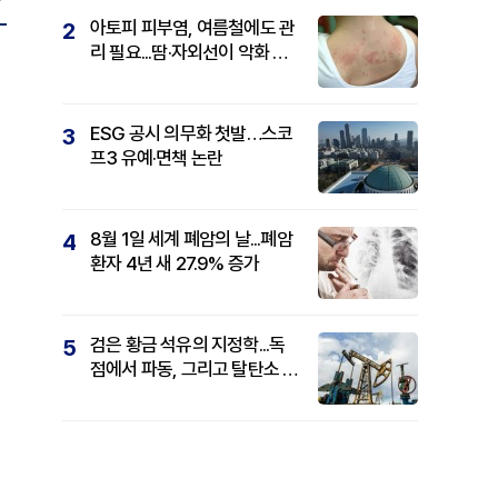
아토피 피부염, 여름철에도 관
2
리 필요...땀·자외선이 악화 요
인
ESG 공시 의무화 첫발…스코
3
프3 유예·면책 논란
8월 1일 세계 폐암의 날...폐암
4
환자 4년 새 27.9% 증가
검은 황금 석유의 지정학...독
5
점에서 파동, 그리고 탈탄소 패
권까지