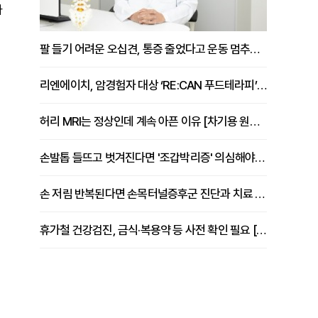
아
팔 들기 어려운 오십견, 통증 줄었다고 운동 멈추면 안 되는 이유 [이병욱 원장 칼럼]
리엔에이치, 암경험자 대상 ‘RE:CAN 푸드테라피’ 운영
허리 MRI는 정상인데 계속 아픈 이유 [차기용 원장 칼럼]
손발톱 들뜨고 벗겨진다면 '조갑박리증' 의심해야 [김철윤 원장 칼럼]
손 저림 반복된다면 손목터널증후군 진단과 치료 시기 살펴야 [김동현 원장 칼럼]
휴가철 건강검진, 금식·복용약 등 사전 확인 필요 [정도감 원장 칼럼]