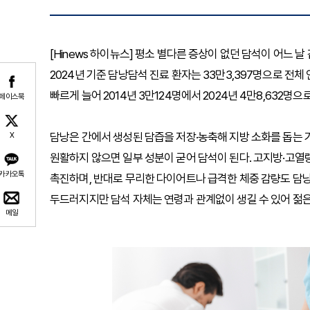
[Hinews 하이뉴스] 평소 별다른 증상이 없던 담석이 어느
2024년 기준 담낭담석 진료 환자는 33만3,397명으로 전체 인
빠르게 늘어 2014년 3만124명에서 2024년 4만8,632명으
페이스북
담낭은 간에서 생성된 담즙을 저장·농축해 지방 소화를 돕는 기
X
원활하지 않으면 일부 성분이 굳어 담석이 된다. 고지방·고
카카오톡
촉진하며, 반대로 무리한 다이어트나 급격한 체중 감량도 담
두드러지지만 담석 자체는 연령과 관계없이 생길 수 있어 젊
메일