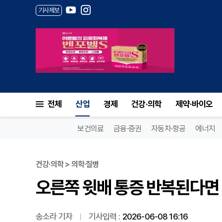
기사제보
오른쪽 윗배 통증 반복된다면 담
전체
산업
경제
건강·의학
제약·바이오
보건의료
금융·증권
자동차·항공
에너지
건강·의학 > 의학·질병
오른쪽 윗배 통증 반복된다면 
송소라 기자
기사입력 :
2026-06-08 16:16