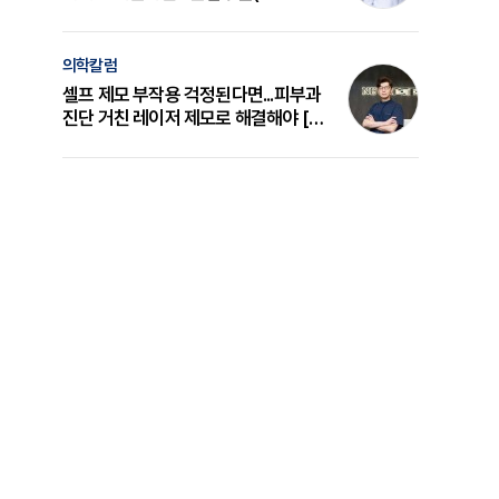
의 원리와 선택 기준 [길건 원장 칼럼]
의학칼럼
셀프 제모 부작용 걱정된다면...피부과
진단 거친 레이저 제모로 해결해야 [변
준석 원장 칼럼]