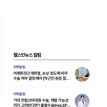
헬스인뉴스 칼럼
의학칼럼
어깨회전근개파열, 손상 정도에 따라
수술 여부 결정해야 [박근민 원장 칼
럼]
의학칼럼
거대 전립선비대증 수술, 재발 가능성
까지 고려한다면? 홀렙수술(HoLEP)