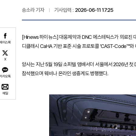
송소라 기자
기사입력 :
2026-06-11 17:25
[Hinews 하이뉴스] 대웅제약과 DNC 에스테틱스가 의료진 대상
페이스북
디클래시 CaHA 기반 표준 시술 프로토콜 'CAST-Code™'
X
양사는 지난 5월 19일 소피텔 앰배서더 서울에서 2026년 첫
참석했으며 웨비나 온라인 생중계도 병행했다.
카카오톡
메일