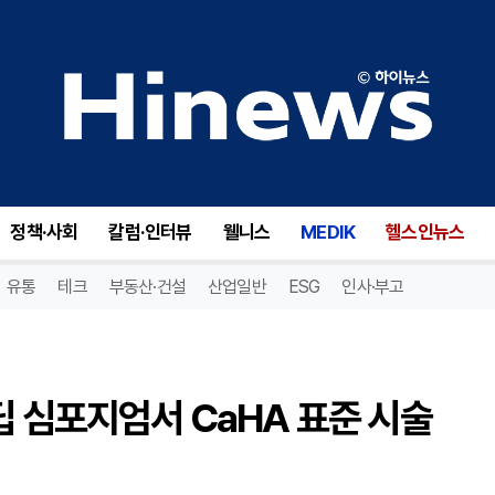
대웅제약·DNC 에스테틱스, 딥 심포지엄서 CaHA 표준 시술 프로토콜 공개
정책·사회
칼럼·인터뷰
웰니스
MEDIK
헬스인뉴스
유통
테크
부동산·건설
산업일반
ESG
인사·부고
딥 심포지엄서 CaHA 표준 시술