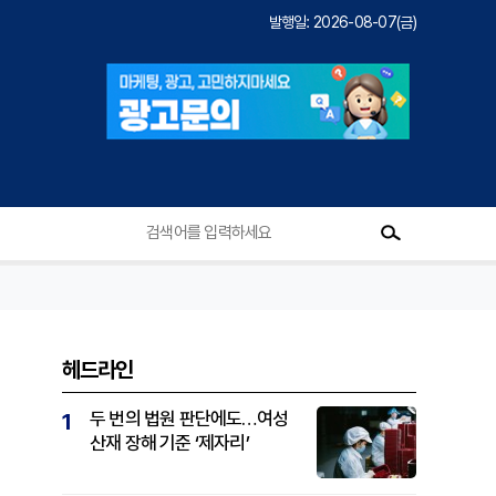
발행일: 2026-08-07(금)
헤드라인
두 번의 법원 판단에도…여성
1
산재 장해 기준 ‘제자리’