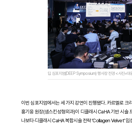
딥 심포지엄(DEEP Symposium) 행사장 전경 <사진=
이번 심포지엄에서는 세 가지 강연이 진행됐다. 카르멜로 크리
홍기웅 원장(샘스킨성형외과)이 디클래시 CaHA 기반 시술 프
나보타·디클래시 CaHA 복합시술 전략 'Collagen Velvet'