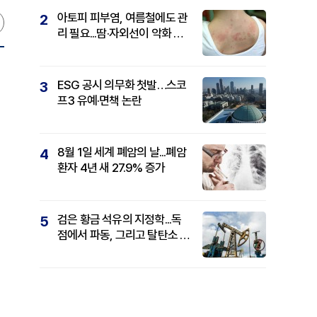
아토피 피부염, 여름철에도 관
2
리 필요...땀·자외선이 악화 요
인
ESG 공시 의무화 첫발…스코
3
프3 유예·면책 논란
8월 1일 세계 폐암의 날...폐암
4
환자 4년 새 27.9% 증가
검은 황금 석유의 지정학...독
5
점에서 파동, 그리고 탈탄소 패
권까지