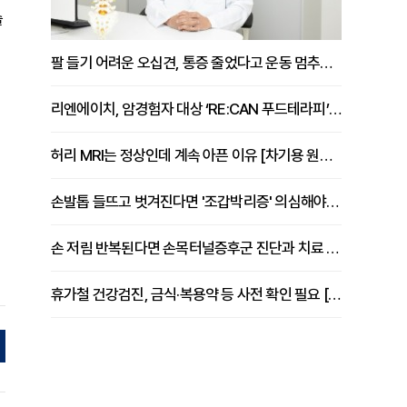
술
팔 들기 어려운 오십견, 통증 줄었다고 운동 멈추면 안 되는 이유 [이병욱 원장 칼럼]
리엔에이치, 암경험자 대상 ‘RE:CAN 푸드테라피’ 운영
허리 MRI는 정상인데 계속 아픈 이유 [차기용 원장 칼럼]
손발톱 들뜨고 벗겨진다면 '조갑박리증' 의심해야 [김철윤 원장 칼럼]
손 저림 반복된다면 손목터널증후군 진단과 치료 시기 살펴야 [김동현 원장 칼럼]
휴가철 건강검진, 금식·복용약 등 사전 확인 필요 [정도감 원장 칼럼]