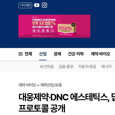
기사제보
전체
산업
경제
건강·의학
제약·바이오
보건의료
금융·증권
자동차·항공
에너지
제약·바이오 > 제약산업/유통
대웅제약·DNC 에스테틱스, 
프로토콜 공개