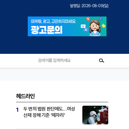
발행일: 2026-08-09(일)
헤드라인
두 번의 법원 판단에도…여성
1
산재 장해 기준 ‘제자리’