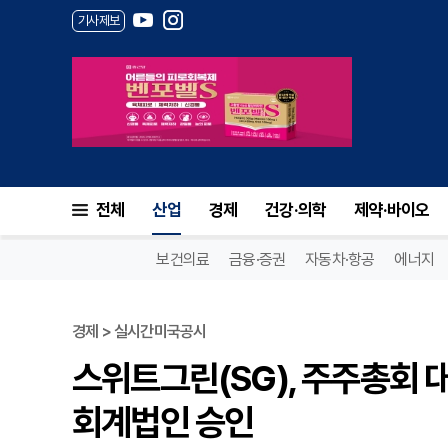
기사제보
전체
산업
경제
건강·의학
제약·바이오
보건의료
금융·증권
자동차·항공
에너지
경제 > 실시간미국공시
스위트그린(SG), 주주총회 대
회계법인 승인