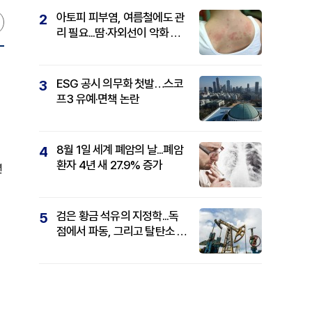
아토피 피부염, 여름철에도 관
2
리 필요...땀·자외선이 악화 요
인
ESG 공시 의무화 첫발…스코
3
프3 유예·면책 논란
8월 1일 세계 폐암의 날...폐암
4
환자 4년 새 27.9% 증가
년
검은 황금 석유의 지정학...독
5
점에서 파동, 그리고 탈탄소 패
권까지