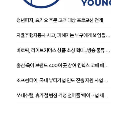
청년피자, 요기요 주문 고객 대상 프로모션 전개
자율주행자동차 사고, 피해자는 누구에게 책임을 물을 수 있을까
바로픽, 라이브커머스 상품 소싱 확대...방송·물류 원스톱 지원 강화
출산·육아 브랜드 400여 곳 참여 킨텍스 코베 베이비페어 개막
조프런티어, 국내 뷰티기업 인도 진출 지원 사업 추진
쏘내추럴, 휴가철 번짐 걱정 덜어줄 '메이크업 세팅 멀티 매직 실러' 제안