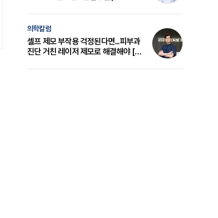
의 원리와 선택 기준 [길건 원장 칼럼]
의학칼럼
셀프 제모 부작용 걱정된다면...피부과
진단 거친 레이저 제모로 해결해야 [변
준석 원장 칼럼]