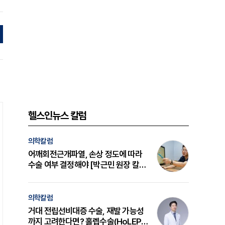
헬스인뉴스 칼럼
의학칼럼
어깨회전근개파열, 손상 정도에 따라
수술 여부 결정해야 [박근민 원장 칼
럼]
의학칼럼
거대 전립선비대증 수술, 재발 가능성
까지 고려한다면? 홀렙수술(HoLEP)