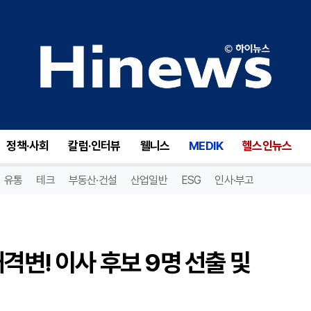
스위트그린(SG), 주주총회 대격변! 이사 후보 9명 선출 및 회계법인 승인
정책·사회
칼럼·인터뷰
웰니스
MEDIK
헬스인뉴스
유통
테크
부동산·건설
산업일반
ESG
인사·부고
격변! 이사 후보 9명 선출 및