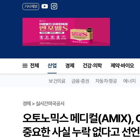
기사제보
전체
산업
경제
건강·의학
제약·바이오
보건의료
금융·증권
자동차·항공
에너지
경제 > 실시간미국공시
오토노믹스 메디컬(AMIX), 
중요한 사실 누락 없다고 선언