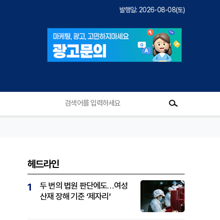
발행일: 2026-08-08(토)
헤드라인
두 번의 법원 판단에도…여성
1
산재 장해 기준 ‘제자리’