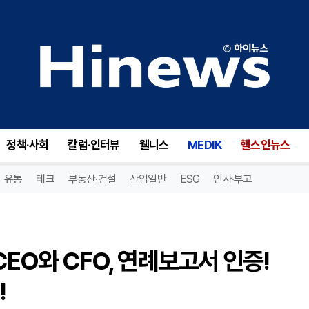
오토노믹스 메디컬(AMIX), CEO와 CFO, 연례보고서 인증! 중요한 사실 누락 없다고 선언!
정책·사회
칼럼·인터뷰
웰니스
MEDIK
헬스인뉴스
유통
테크
부동산·건설
산업일반
ESG
인사·부고
CEO와 CFO, 연례보고서 인증!
!