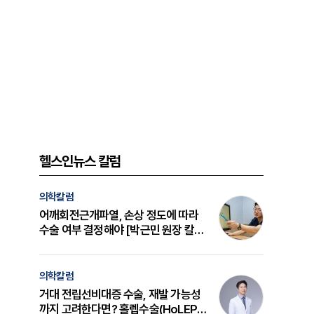
헬스인뉴스 칼럼
의학칼럼
어깨회전근개파열, 손상 정도에 따라
수술 여부 결정해야 [박근민 원장 칼
럼]
의학칼럼
거대 전립선비대증 수술, 재발 가능성
까지 고려한다면? 홀렙수술(HoLEP)