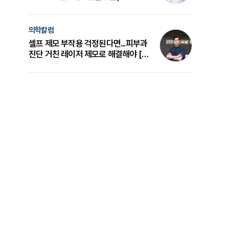
의 원리와 선택 기준 [길건 원장 칼럼]
의학칼럼
셀프 제모 부작용 걱정된다면...피부과
진단 거친 레이저 제모로 해결해야 [변
준석 원장 칼럼]