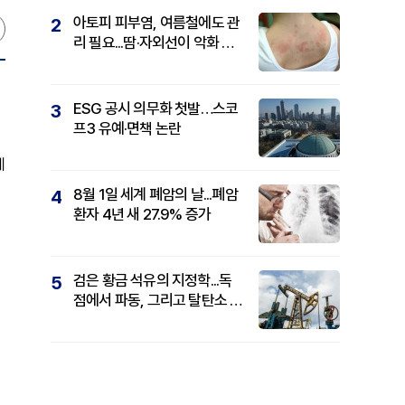
아토피 피부염, 여름철에도 관
2
리 필요...땀·자외선이 악화 요
인
ESG 공시 의무화 첫발…스코
3
프3 유예·면책 논란
에
8월 1일 세계 폐암의 날...폐암
4
환자 4년 새 27.9% 증가
검은 황금 석유의 지정학...독
5
점에서 파동, 그리고 탈탄소 패
권까지