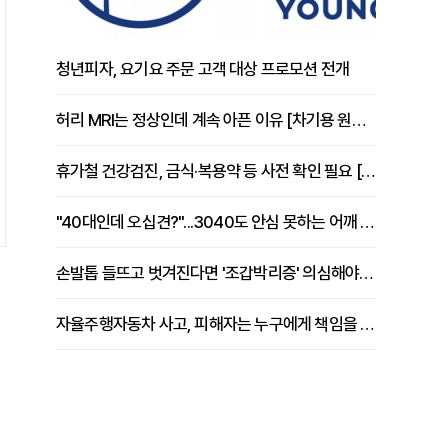
청년피자, 요기요 주문 고객 대상 프로모션 전개
허리 MRI는 정상인데 계속 아픈 이유 [차기용 원장 칼럼]
휴가철 건강검진, 금식·복용약 등 사전 확인 필요 [정도감 원장 칼럼]
"40대인데 오십견?"...3040도 안심 못하는 어깨 유착성 관절낭염
손발톱 들뜨고 벗겨진다면 '조갑박리증' 의심해야 [김철윤 원장 칼럼]
자율주행자동차 사고, 피해자는 누구에게 책임을 물을 수 있을까