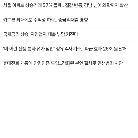
서울 아파트 상승거래 57% 돌파…집값 반등, 강남 넘어 외곽까지 확산
카드론 확대에도 수익성 하락…중금리대출 영향
국채금리 상승, 자영업자 대출 부담 커진다
'미·이란 전쟁 틈타 유가 담합' 정유 4사 기소…파급 효과 26조 원 달해
휴대전화 개통에 안면인증 도입...강화된 본인 절차로 민생범죄 차단