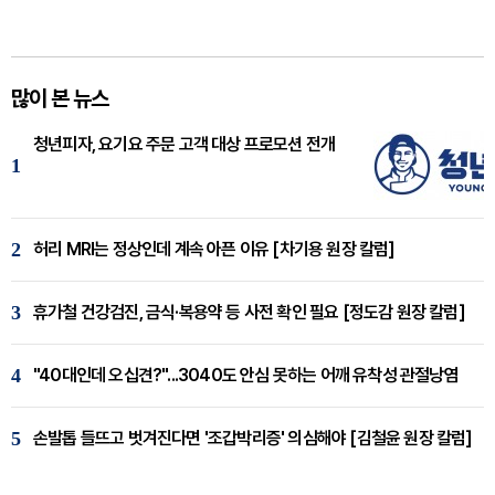
많이 본 뉴스
청년피자, 요기요 주문 고객 대상 프로모션 전개
1
2
허리 MRI는 정상인데 계속 아픈 이유 [차기용 원장 칼럼]
3
휴가철 건강검진, 금식·복용약 등 사전 확인 필요 [정도감 원장 칼럼]
4
"40대인데 오십견?"...3040도 안심 못하는 어깨 유착성 관절낭염
5
손발톱 들뜨고 벗겨진다면 '조갑박리증' 의심해야 [김철윤 원장 칼럼]