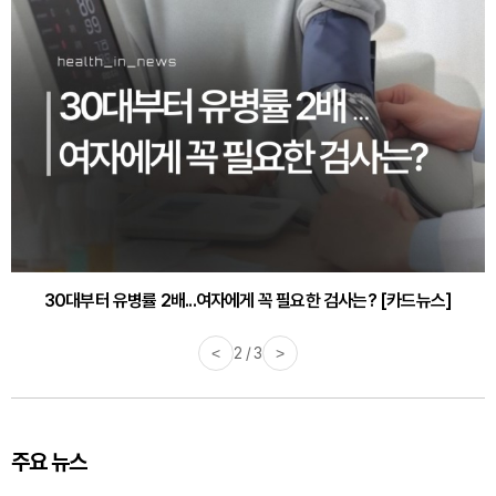
30대부터 유병률 2배...여자에게 꼭 필요한 검사는? [카드뉴스]
감기·독감 예방하고 면역력 높이는 4가지 영양제 [카드뉴스]
<
2 / 3
>
주요 뉴스