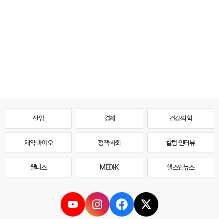
산업
경제
건강·의학
제약·바이오
정책·사회
칼럼·인터뷰
웰니스
MEDI·K
헬스인뉴스