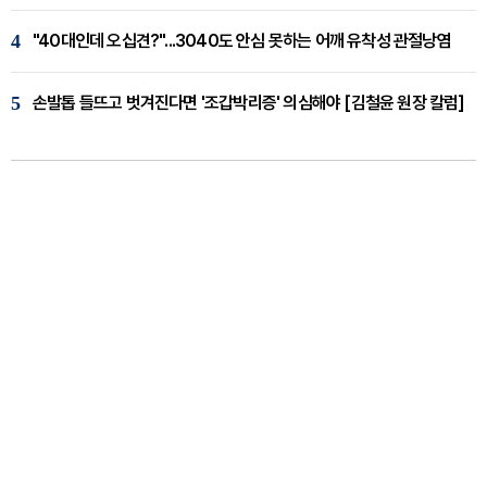
4
"40대인데 오십견?"...3040도 안심 못하는 어깨 유착성 관절낭염
5
손발톱 들뜨고 벗겨진다면 '조갑박리증' 의심해야 [김철윤 원장 칼럼]