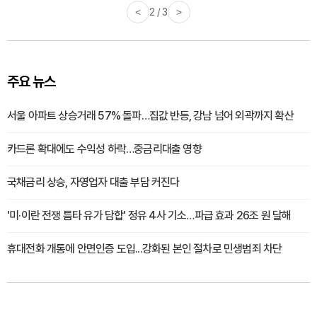
<
3 / 3
>
주요 뉴스
서울 아파트 상승거래 57% 돌파…집값 반등, 강남 넘어 외곽까지 확산
카드론 확대에도 수익성 하락…중금리대출 영향
국채금리 상승, 자영업자 대출 부담 커진다
'미·이란 전쟁 틈타 유가 담합' 정유 4사 기소…파급 효과 26조 원 달해
휴대전화 개통에 안면인증 도입...강화된 본인 절차로 민생범죄 차단