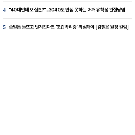
4
"40대인데 오십견?"...3040도 안심 못하는 어깨 유착성 관절낭염
5
손발톱 들뜨고 벗겨진다면 '조갑박리증' 의심해야 [김철윤 원장 칼럼]