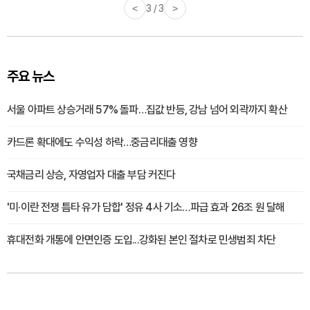
<
3 / 3
>
주요 뉴스
서울 아파트 상승거래 57% 돌파…집값 반등, 강남 넘어 외곽까지 확산
카드론 확대에도 수익성 하락…중금리대출 영향
국채금리 상승, 자영업자 대출 부담 커진다
'미·이란 전쟁 틈타 유가 담합' 정유 4사 기소…파급 효과 26조 원 달해
휴대전화 개통에 안면인증 도입...강화된 본인 절차로 민생범죄 차단