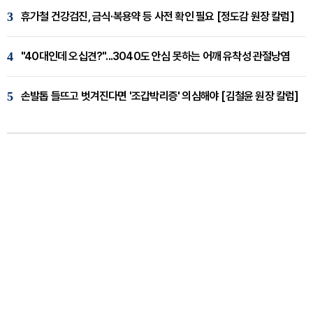
3
휴가철 건강검진, 금식·복용약 등 사전 확인 필요 [정도감 원장 칼럼]
4
"40대인데 오십견?"...3040도 안심 못하는 어깨 유착성 관절낭염
5
손발톱 들뜨고 벗겨진다면 '조갑박리증' 의심해야 [김철윤 원장 칼럼]