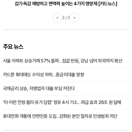
감기·독감 예방하고 면역력 높이는 4가지 영양제 [카드뉴스]
<
3 / 3
>
주요 뉴스
서울 아파트 상승거래 57% 돌파…집값 반등, 강남 넘어 외곽까지 확산
카드론 확대에도 수익성 하락…중금리대출 영향
국채금리 상승, 자영업자 대출 부담 커진다
'미·이란 전쟁 틈타 유가 담합' 정유 4사 기소…파급 효과 26조 원 달해
휴대전화 개통에 안면인증 도입...강화된 본인 절차로 민생범죄 차단