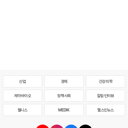
산업
경제
건강·의학
제약·바이오
정책·사회
칼럼·인터뷰
웰니스
MEDI·K
헬스인뉴스