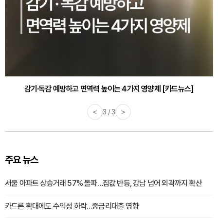
감기·독감 예방하고 면역력 높이는 4가지 영양제 [카드뉴스]
<
3 / 3
>
주요 뉴스
서울 아파트 상승거래 57% 돌파…집값 반등, 강남 넘어 외곽까지 확산
카드론 확대에도 수익성 하락…중금리대출 영향