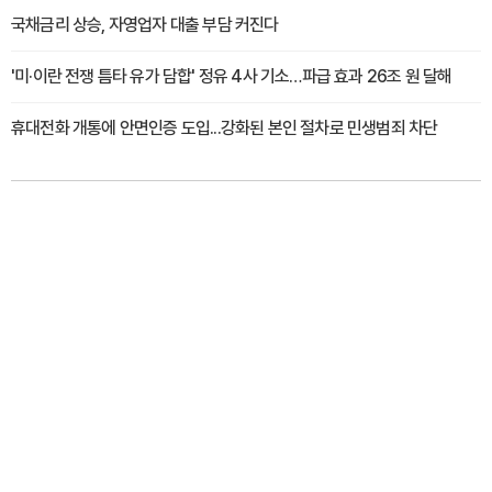
국채금리 상승, 자영업자 대출 부담 커진다
'미·이란 전쟁 틈타 유가 담합' 정유 4사 기소…파급 효과 26조 원 달해
휴대전화 개통에 안면인증 도입...강화된 본인 절차로 민생범죄 차단