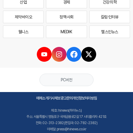
산업
경제
건강·의학
제약·바이오
정책·사회
칼럼·인터뷰
웰니스
MEDI·K
헬스인뉴스
PC버전
매체소개
기사제보
광고문의
개인정보처리방침
제호: hinews(하이뉴스)
주소: 서울특별시 영등포구 국제금융로2길 17 시티플라자 421호
전화: 02-313-2382(편집국: 02-782-2382)
이메일: press@hinews.co.kr