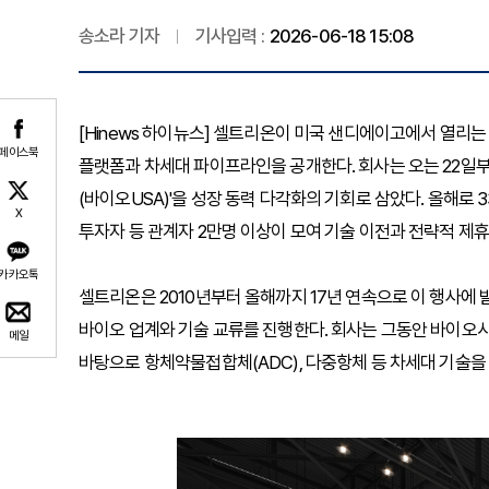
송소라 기자
기사입력 :
2026-06-18 15:08
[Hinews 하이뉴스] 셀트리온이 미국 샌디에이고에서 열리는
페이스북
플랫폼과 차세대 파이프라인을 공개한다. 회사는 오는 22일부
(바이오USA)'을 성장 동력 다각화의 기회로 삼았다. 올해로 
X
투자자 등 관계자 2만명 이상이 모여 기술 이전과 전략적 제
카카오톡
셀트리온은 2010년부터 올해까지 17년 연속으로 이 행사에 
바이오 업계와 기술 교류를 진행한다. 회사는 그동안 바이오
메일
바탕으로 항체약물접합체(ADC), 다중항체 등 차세대 기술