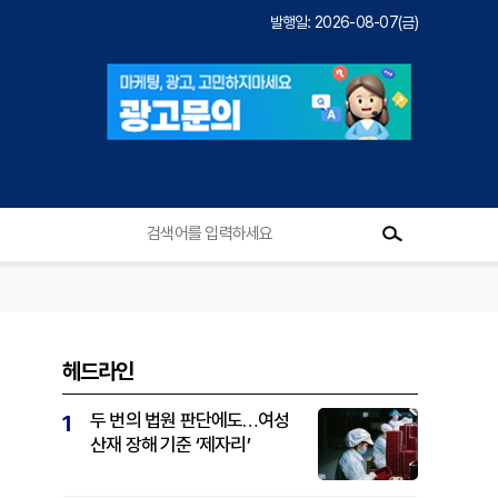
발행일: 2026-08-07(금)
헤드라인
두 번의 법원 판단에도…여성
1
산재 장해 기준 ‘제자리’