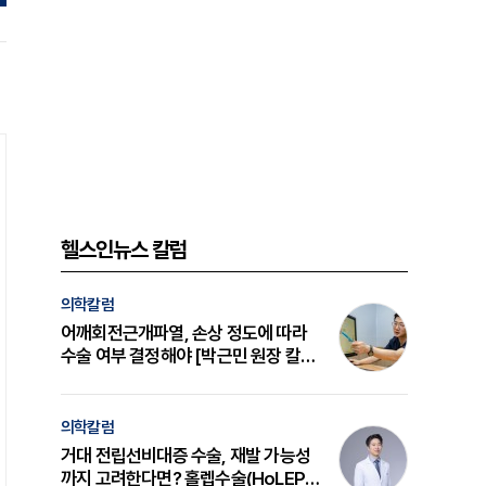
헬스인뉴스 칼럼
의학칼럼
어깨회전근개파열, 손상 정도에 따라
수술 여부 결정해야 [박근민 원장 칼
럼]
의학칼럼
거대 전립선비대증 수술, 재발 가능성
까지 고려한다면? 홀렙수술(HoLEP)