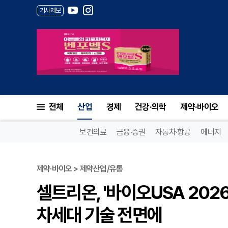
기사제보
전체
산업
경제
건강·의학
제약·바이오
보건의료
금융·증권
자동차·항공
에너지
제약·바이오 > 제약산업/유통
셀트리온, '바이오USA 2026'
차세대 기술 전면에