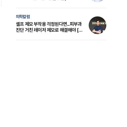
의 원리와 선택 기준 [길건 원장 칼럼]
의학칼럼
셀프 제모 부작용 걱정된다면...피부과
진단 거친 레이저 제모로 해결해야 [변
준석 원장 칼럼]