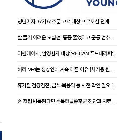
청년피자, 요기요 주문 고객 대상 프로모션 전개
팔 들기 어려운 오십견, 통증 줄었다고 운동 멈추면 안 되는 이유 [이병욱 원장 칼럼]
리엔에이치, 암경험자 대상 ‘RE:CAN 푸드테라피’ 운영
허리 MRI는 정상인데 계속 아픈 이유 [차기용 원장 칼럼]
휴가철 건강검진, 금식·복용약 등 사전 확인 필요 [정도감 원장 칼럼]
손 저림 반복된다면 손목터널증후군 진단과 치료 시기 살펴야 [김동현 원장 칼럼]