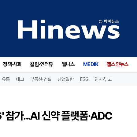
셀트리온, '바이오USA 2026' 참가...AI 신약 플랫폼·ADC 차세대 기술 전면에
정책·사회
칼럼·인터뷰
웰니스
MEDIK
헬스인뉴스
유통
테크
부동산·건설
산업일반
ESG
인사·부고
 참가...AI 신약 플랫폼·ADC