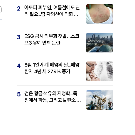
아토피 피부염, 여름철에도 관
2
리 필요...땀·자외선이 악화 요
인
ESG 공시 의무화 첫발…스코
3
프3 유예·면책 논란
8월 1일 세계 폐암의 날...폐암
4
환자 4년 새 27.9% 증가
검은 황금 석유의 지정학...독
5
점에서 파동, 그리고 탈탄소 패
권까지