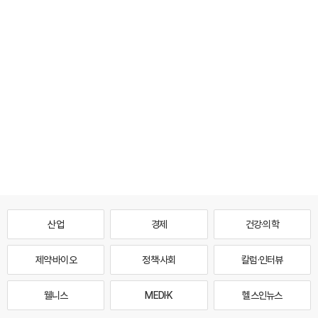
산업
경제
건강·의학
제약·바이오
정책·사회
칼럼·인터뷰
웰니스
MEDI·K
헬스인뉴스