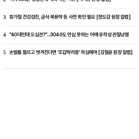
3
휴가철 건강검진, 금식·복용약 등 사전 확인 필요 [정도감 원장 칼럼]
4
"40대인데 오십견?"...3040도 안심 못하는 어깨 유착성 관절낭염
5
손발톱 들뜨고 벗겨진다면 '조갑박리증' 의심해야 [김철윤 원장 칼럼]