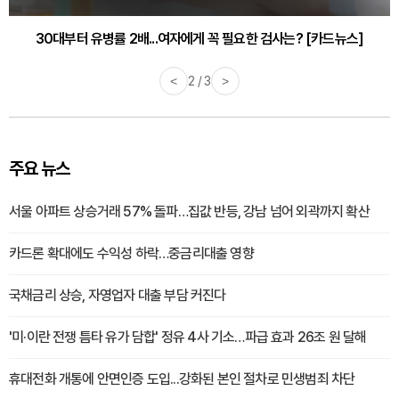
감기·독감 예방하고 면역력 높이는 4가지 영양제 [카드뉴스]
<
3 / 3
>
주요 뉴스
서울 아파트 상승거래 57% 돌파…집값 반등, 강남 넘어 외곽까지 확산
카드론 확대에도 수익성 하락…중금리대출 영향
국채금리 상승, 자영업자 대출 부담 커진다
'미·이란 전쟁 틈타 유가 담합' 정유 4사 기소…파급 효과 26조 원 달해
휴대전화 개통에 안면인증 도입...강화된 본인 절차로 민생범죄 차단