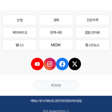
산업
경제
건강·의학
제약·바이오
정책·사회
칼럼·인터뷰
웰니스
MEDI·K
헬스인뉴스
PC버전
매체소개
기사제보
광고문의
개인정보처리방침
제호: hinews(하이뉴스)