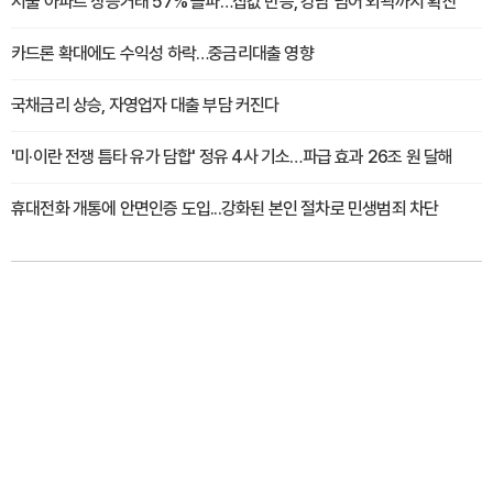
서울 아파트 상승거래 57% 돌파…집값 반등, 강남 넘어 외곽까지 확산
카드론 확대에도 수익성 하락…중금리대출 영향
국채금리 상승, 자영업자 대출 부담 커진다
'미·이란 전쟁 틈타 유가 담합' 정유 4사 기소…파급 효과 26조 원 달해
휴대전화 개통에 안면인증 도입...강화된 본인 절차로 민생범죄 차단