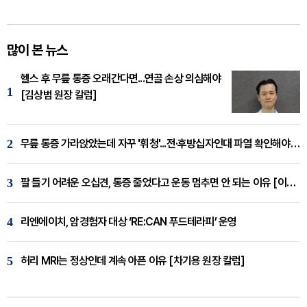
많이 본 뉴스
헬스 후 무릎 통증 오래간다면...연골 손상 의심해야
1
[김상범 원장 칼럼]
2
무릎 통증 가라앉았는데 자꾸 '휘청'...전·후방십자인대 파열 확인해야 [곽우경 원장 칼럼]
3
팔 들기 어려운 오십견, 통증 줄었다고 운동 멈추면 안 되는 이유 [이병욱 원장 칼럼]
4
리엔에이치, 암경험자 대상 ‘RE:CAN 푸드테라피’ 운영
5
허리 MRI는 정상인데 계속 아픈 이유 [차기용 원장 칼럼]