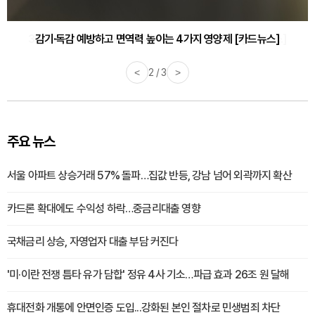
감기·독감 예방하고 면역력 높이는 4가지 영양제 [카드뉴스]
<
3 / 3
>
주요 뉴스
서울 아파트 상승거래 57% 돌파…집값 반등, 강남 넘어 외곽까지 확산
카드론 확대에도 수익성 하락…중금리대출 영향
국채금리 상승, 자영업자 대출 부담 커진다
'미·이란 전쟁 틈타 유가 담합' 정유 4사 기소…파급 효과 26조 원 달해
휴대전화 개통에 안면인증 도입...강화된 본인 절차로 민생범죄 차단