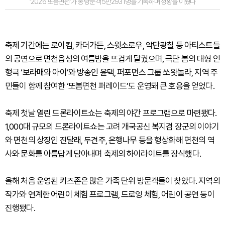
‘2026 또봄면천’가 총 방문객 5만2931명을 기록하며 성황을 이뤘다
축제 기간에는 로이킴, 카더가든, 스윗소로우, 악단광칠 등 아티스트들
의 공연으로 면천읍성의 여름밤을 뜨겁게 달궜으며, 극단 봄의 대형 인
형극 ‘보라매와 아이’와 방송인 윤택, 퍼포먼스 그룹 쏘왓놀라, 지역 주
민들이 함께 참여한 ‘또봄면천 퍼레이드’도 운영돼 큰 호응을 얻었다.
축제 첫날 열린 드론라이트쇼는 축제의 야간 프로그램으로 마련됐다.
1,000대 규모의 드론라이트쇼는 고려 개국공신 복지겸 장군의 이야기
와 면천의 상징인 진달래, 두견주, 은행나무 등을 형상화해 면천의 역
사와 문화를 아름답게 담아내며 축제의 하이라이트를 장식했다.
올해 처음 운영된 키즈존은 많은 가족 단위 방문객들이 찾았다. 지역의
작가와 연계한 어린이 체험 프로그램, 드로잉 체험, 어린이 공연 등이
진행됐다.