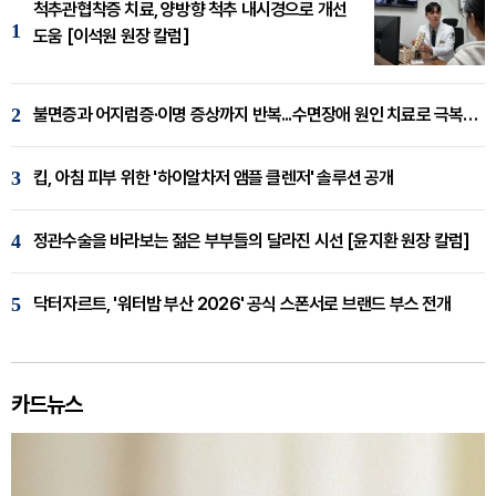
척추관협착증 치료, 양방향 척추 내시경으로 개선
1
도움 [이석원 원장 칼럼]
2
불면증과 어지럼증·이명 증상까지 반복...수면장애 원인 치료로 극복해야
3
킵, 아침 피부 위한 '하이알차저 앰플 클렌저' 솔루션 공개
4
정관수술을 바라보는 젊은 부부들의 달라진 시선 [윤지환 원장 칼럼]
5
닥터자르트, '워터밤 부산 2026' 공식 스폰서로 브랜드 부스 전개
카드뉴스