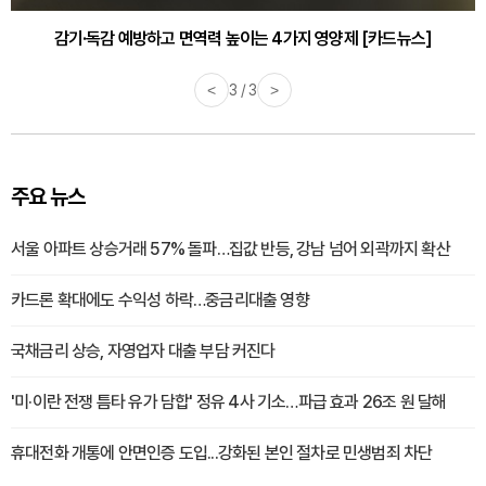
감기·독감 예방하고 면역력 높이는 4가지 영양제 [카드뉴스]
<
3 / 3
>
주요 뉴스
서울 아파트 상승거래 57% 돌파…집값 반등, 강남 넘어 외곽까지 확산
카드론 확대에도 수익성 하락…중금리대출 영향
국채금리 상승, 자영업자 대출 부담 커진다
'미·이란 전쟁 틈타 유가 담합' 정유 4사 기소…파급 효과 26조 원 달해
휴대전화 개통에 안면인증 도입...강화된 본인 절차로 민생범죄 차단