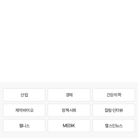
산업
경제
건강·의학
제약·바이오
정책·사회
칼럼·인터뷰
웰니스
MEDI·K
헬스인뉴스