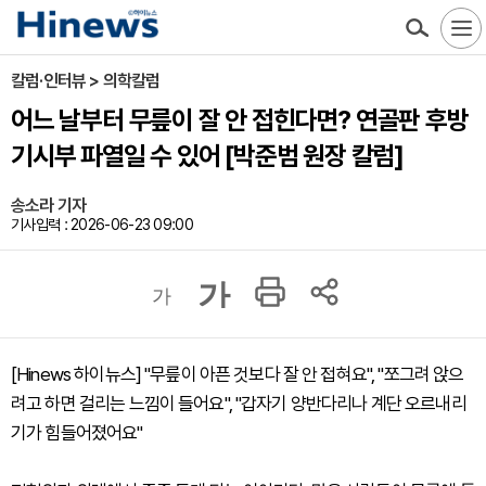
칼럼·인터뷰 > 의학칼럼
어느 날부터 무릎이 잘 안 접힌다면? 연골판 후방
기시부 파열일 수 있어 [박준범 원장 칼럼]
송소라 기자
기사입력 : 2026-06-23 09:00
가
가
[Hinews 하이뉴스] "무릎이 아픈 것보다 잘 안 접혀요", "쪼그려 앉으
려고 하면 걸리는 느낌이 들어요", "갑자기 양반다리나 계단 오르내리
기가 힘들어졌어요"