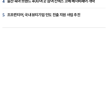
4
출산·육아 브랜드 400여 곳 참여 킨텍스 코베 베이비페어 개막
5
조프런티어, 국내 뷰티기업 인도 진출 지원 사업 추진