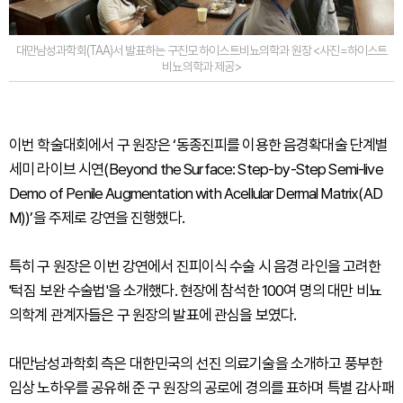
대만남성과학회(TAA)서 발표하는 구진모 하이스트비뇨의학과 원장 <사진=하이스트
비뇨의학과 제공>
이번 학술대회에서 구 원장은 ‘동종진피를 이용한 음경확대술 단계별
세미 라이브 시연(Beyond the Surface: Step-by-Step Semi-live
Demo of Penile Augmentation with Acellular Dermal Matrix(AD
M))’을 주제로 강연을 진행했다.
특히 구 원장은 이번 강연에서 진피이식 수술 시 음경 라인을 고려한
'턱짐 보완 수술법'을 소개했다. 현장에 참석한 100여 명의 대만 비뇨
의학계 관계자들은 구 원장의 발표에 관심을 보였다.
대만남성과학회 측은 대한민국의 선진 의료기술을 소개하고 풍부한
임상 노하우를 공유해 준 구 원장의 공로에 경의를 표하며 특별 감사패