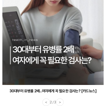
감기·독감 예방하고 면역력 높이는 4가지 영양제 [카드뉴스]
<
3 / 3
>