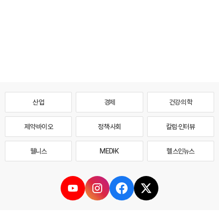
산업
경제
건강·의학
제약·바이오
정책·사회
칼럼·인터뷰
웰니스
MEDI·K
헬스인뉴스