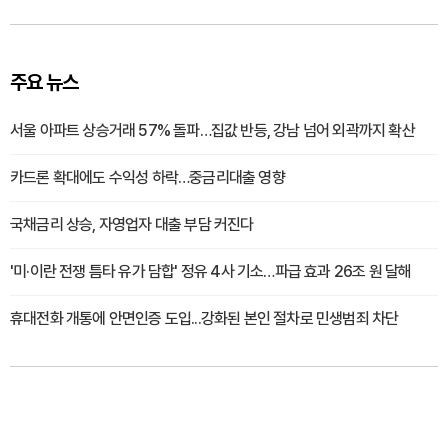
주요 뉴스
서울 아파트 상승거래 57% 돌파…집값 반등, 강남 넘어 외곽까지 확산
카드론 확대에도 수익성 하락…중금리대출 영향
국채금리 상승, 자영업자 대출 부담 커진다
'미·이란 전쟁 틈타 유가 담합' 정유 4사 기소…파급 효과 26조 원 달해
휴대전화 개통에 안면인증 도입...강화된 본인 절차로 민생범죄 차단