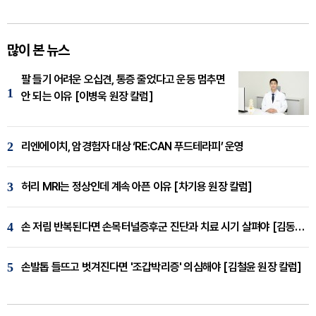
많이 본 뉴스
팔 들기 어려운 오십견, 통증 줄었다고 운동 멈추면
1
안 되는 이유 [이병욱 원장 칼럼]
2
리엔에이치, 암경험자 대상 ‘RE:CAN 푸드테라피’ 운영
3
허리 MRI는 정상인데 계속 아픈 이유 [차기용 원장 칼럼]
4
손 저림 반복된다면 손목터널증후군 진단과 치료 시기 살펴야 [김동현 원장 칼럼]
5
손발톱 들뜨고 벗겨진다면 '조갑박리증' 의심해야 [김철윤 원장 칼럼]