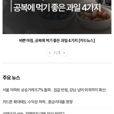
30대부터 유병률 2배...여자에게 꼭 필요한 검사는? [카드뉴스]
바쁜 아침, 공복에 먹기 좋은 과일 4가지 [카드뉴스]
<
1 / 3
>
주요 뉴스
서울 아파트 상승거래 57% 돌파…집값 반등, 강남 넘어 외곽까지 확산
카드론 확대에도 수익성 하락…중금리대출 영향
국채금리 상승, 자영업자 대출 부담 커진다