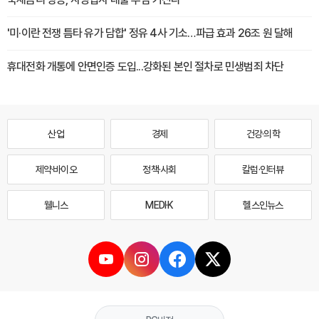
'미·이란 전쟁 틈타 유가 담합' 정유 4사 기소…파급 효과 26조 원 달해
휴대전화 개통에 안면인증 도입...강화된 본인 절차로 민생범죄 차단
산업
경제
건강·의학
제약·바이오
정책·사회
칼럼·인터뷰
웰니스
MEDI·K
헬스인뉴스