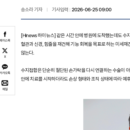
송소라 기자
기사입력 :
2026-06-25 09:00
[Hinews 하이뉴스] 같은 시간 안에 병원에 도착했는데도
페이스북
혈관과 신경, 힘줄을 재건해 기능 회복을 목표로 하는 미세
않는다.
X
수지접합은 단순히 절단된 손가락을 다시 연결하는 수술이 아
카카오톡
안에 치료를 시작하더라도 손상 형태와 조직 상태에 따라 예후
메일