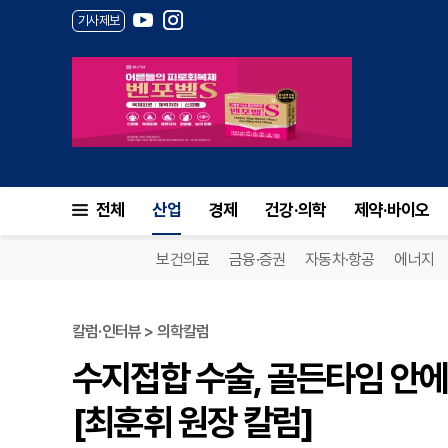
기사제보
전체
산업
경제
건강·의학
제약·바이오
보건의료
금융·증권
자동차·항공
에너지
칼럼·인터뷰 > 의학칼럼
수지접합 수술, 골든타임 안에
[최훈휘 원장 칼럼]