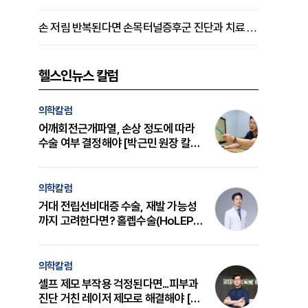
손 저림 반복된다면 손목터널증후군 진단과 치료 시기 살펴야 [김동현 원장 칼럼]
헬스인뉴스 칼럼
의학칼럼
어깨회전근개파열, 손상 정도에 따라
수술 여부 결정해야 [박근민 원장 칼
럼]
의학칼럼
거대 전립선비대증 수술, 재발 가능성
까지 고려한다면? 홀렙수술(HoLEP)
의 원리와 선택 기준 [길건 원장 칼럼]
의학칼럼
셀프 제모 부작용 걱정된다면...피부과
진단 거친 레이저 제모로 해결해야 [변