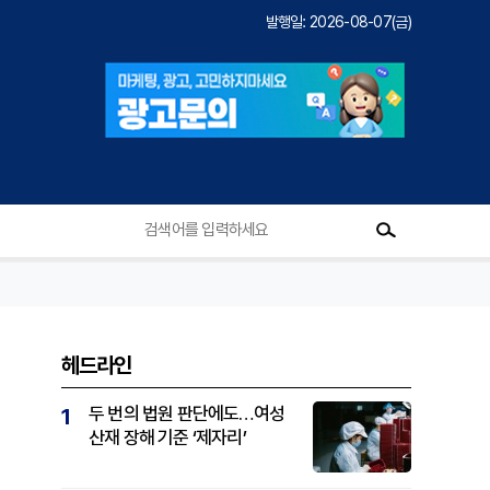
발행일: 2026-08-07(금)
헤드라인
두 번의 법원 판단에도…여성
1
산재 장해 기준 ‘제자리’