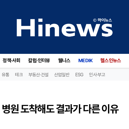
수지접합 수술, 골든타임 안에 병원 도착해도 결과가 다른 이유 [최훈휘 원장 칼럼]
정책·사회
칼럼·인터뷰
웰니스
MEDIK
헬스인뉴스
유통
테크
부동산·건설
산업일반
ESG
인사·부고
 병원 도착해도 결과가 다른 이유