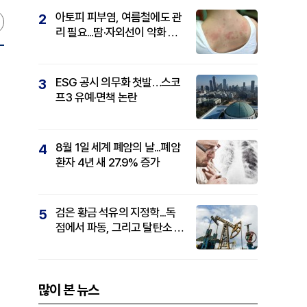
아토피 피부염, 여름철에도 관
2
리 필요...땀·자외선이 악화 요
인
ESG 공시 의무화 첫발…스코
3
프3 유예·면책 논란
8월 1일 세계 폐암의 날...폐암
4
환자 4년 새 27.9% 증가
검은 황금 석유의 지정학...독
5
점에서 파동, 그리고 탈탄소 패
권까지
많이 본 뉴스