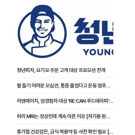
청년피자, 요기요 주문 고객 대상 프로모션 전개
팔 들기 어려운 오십견, 통증 줄었다고 운동 멈추면 안 되는 이유 [이병욱 원장 칼럼]
리엔에이치, 암경험자 대상 ‘RE:CAN 푸드테라피’ 운영
허리 MRI는 정상인데 계속 아픈 이유 [차기용 원장 칼럼]
휴가철 건강검진, 금식·복용약 등 사전 확인 필요 [정도감 원장 칼럼]