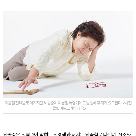
겨울철 전유물로 여겨지던 뇌졸중이 여름철 폭염기에도 발생해 주의가 요구된다. <사진
=클립아트코리아 제공>
뇌졸중은 뇌혈관이 막히는 뇌경색과 터지는 뇌출혈로 나뉘며, 산소와