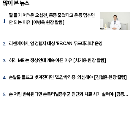
많이 본 뉴스
팔 들기 어려운 오십견, 통증 줄었다고 운동 멈추면
1
안 되는 이유 [이병욱 원장 칼럼]
2
리엔에이치, 암경험자 대상 ‘RE:CAN 푸드테라피’ 운영
3
허리 MRI는 정상인데 계속 아픈 이유 [차기용 원장 칼럼]
4
손발톱 들뜨고 벗겨진다면 '조갑박리증' 의심해야 [김철윤 원장 칼럼]
5
손 저림 반복된다면 손목터널증후군 진단과 치료 시기 살펴야 [김동현 원장 칼럼]