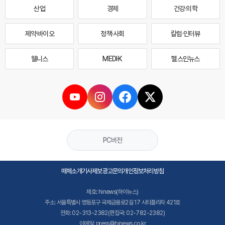
산업
경제
건강·의학
제약·바이오
정책·사회
칼럼·인터뷰
웰니스
MEDI·K
헬스인뉴스
PC버전
매체소개
기사제보
광고문의
개인정보처리방침
제호: hinews(하이뉴스)
주소: 서울특별시 영등포구 국제금융로2길 17 시티플라자 421호
전화: 02-313-2382(편집국: 02-782-2382)
이메일: press@hinews.co.kr