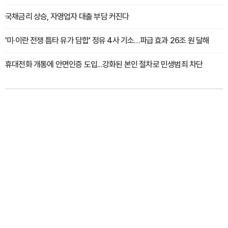
국채금리 상승, 자영업자 대출 부담 커진다
'미·이란 전쟁 틈타 유가 담합' 정유 4사 기소…파급 효과 26조 원 달해
휴대전화 개통에 안면인증 도입...강화된 본인 절차로 민생범죄 차단