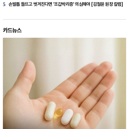
5
손발톱 들뜨고 벗겨진다면 '조갑박리증' 의심해야 [김철윤 원장 칼럼]
카드뉴스