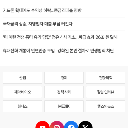
카드론 확대에도 수익성 하락…중금리대출 영향
국채금리 상승, 자영업자 대출 부담 커진다
'미·이란 전쟁 틈타 유가 담합' 정유 4사 기소…파급 효과 26조 원 달해
휴대전화 개통에 안면인증 도입...강화된 본인 절차로 민생범죄 차단
산업
경제
건강·의학
제약·바이오
정책·사회
칼럼·인터뷰
웰니스
MEDI·K
헬스인뉴스