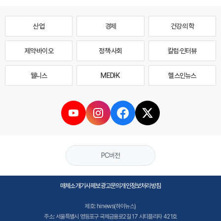
산업
경제
건강·의학
제약·바이오
정책·사회
칼럼·인터뷰
웰니스
MEDI·K
헬스인뉴스
PC버전
매체소개
기사제보
광고문의
개인정보처리방침
제호: hinews(하이뉴스)
주소: 서울특별시 영등포구 국제금융로2길 17 시티플라자 421호