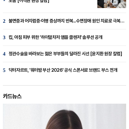
도움 [이석원 원장 칼럼]
2
불면증과 어지럼증·이명 증상까지 반복...수면장애 원인 치료로 극복해야
3
킵, 아침 피부 위한 '하이알차저 앰플 클렌저' 솔루션 공개
4
정관수술을 바라보는 젊은 부부들의 달라진 시선 [윤지환 원장 칼럼]
5
닥터자르트, '워터밤 부산 2026' 공식 스폰서로 브랜드 부스 전개
카드뉴스