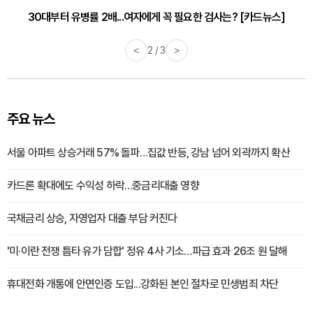
30대부터 유병률 2배...여자에게 꼭 필요한 검사는? [카드뉴스]
감기·독감 예방하고 면역력 높이는 4가지 영양제 [카드뉴스]
<
2 / 3
>
주요 뉴스
서울 아파트 상승거래 57% 돌파…집값 반등, 강남 넘어 외곽까지 확산
카드론 확대에도 수익성 하락…중금리대출 영향
국채금리 상승, 자영업자 대출 부담 커진다
'미·이란 전쟁 틈타 유가 담합' 정유 4사 기소…파급 효과 26조 원 달해
휴대전화 개통에 안면인증 도입...강화된 본인 절차로 민생범죄 차단