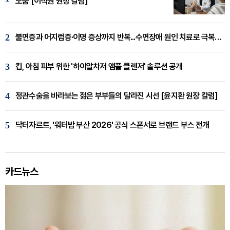
도움 [이석원 원장 칼럼]
2
불면증과 어지럼증·이명 증상까지 반복...수면장애 원인 치료로 극복해야
3
킵, 아침 피부 위한 '하이알차저 앰플 클렌저' 솔루션 공개
4
정관수술을 바라보는 젊은 부부들의 달라진 시선 [윤지환 원장 칼럼]
5
닥터자르트, '워터밤 부산 2026' 공식 스폰서로 브랜드 부스 전개
카드뉴스