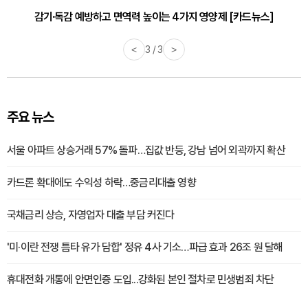
감기·독감 예방하고 면역력 높이는 4가지 영양제 [카드뉴스]
<
3 / 3
>
주요 뉴스
서울 아파트 상승거래 57% 돌파…집값 반등, 강남 넘어 외곽까지 확산
카드론 확대에도 수익성 하락…중금리대출 영향
국채금리 상승, 자영업자 대출 부담 커진다
'미·이란 전쟁 틈타 유가 담합' 정유 4사 기소…파급 효과 26조 원 달해
휴대전화 개통에 안면인증 도입...강화된 본인 절차로 민생범죄 차단