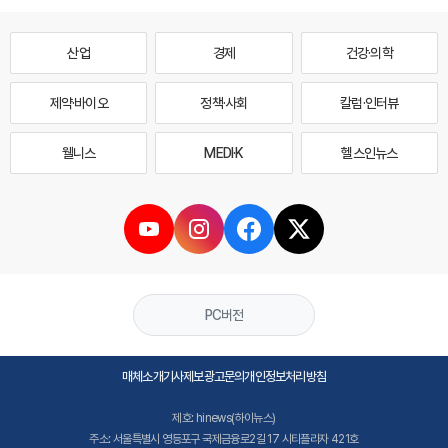
산업
경제
건강·의학
제약·바이오
정책·사회
칼럼·인터뷰
웰니스
MEDI·K
헬스인뉴스
PC버전
매체소개
기사제보
광고문의
개인정보처리방침
제호: hinews(하이뉴스)
주소: 서울특별시 영등포구 국제금융로2길 17 시티플라자 421호