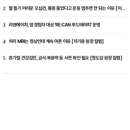
2
팔 들기 어려운 오십견, 통증 줄었다고 운동 멈추면 안 되는 이유 [이병욱 원장 칼럼]
3
리엔에이치, 암경험자 대상 ‘RE:CAN 푸드테라피’ 운영
4
허리 MRI는 정상인데 계속 아픈 이유 [차기용 원장 칼럼]
5
휴가철 건강검진, 금식·복용약 등 사전 확인 필요 [정도감 원장 칼럼]