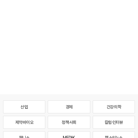
산업
경제
건강·의학
제약·바이오
정책·사회
칼럼·인터뷰
웰니스
MEDI·K
헬스인뉴스