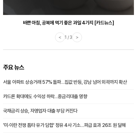
바쁜 아침, 공복에 먹기 좋은 과일 4가지 [카드뉴스]
<
1 / 3
>
주요 뉴스
서울 아파트 상승거래 57% 돌파…집값 반등, 강남 넘어 외곽까지 확산
카드론 확대에도 수익성 하락…중금리대출 영향
국채금리 상승, 자영업자 대출 부담 커진다
'미·이란 전쟁 틈타 유가 담합' 정유 4사 기소…파급 효과 26조 원 달해