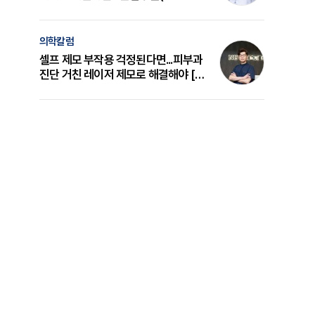
의 원리와 선택 기준 [길건 원장 칼럼]
의학칼럼
셀프 제모 부작용 걱정된다면...피부과
진단 거친 레이저 제모로 해결해야 [변
준석 원장 칼럼]