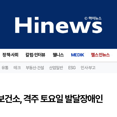
"치과 가기 겁났는데" 논산시보건소, 격주 토요일 발달장애인 전용 진료 공간 가동
정책·사회
칼럼·인터뷰
웰니스
MEDIK
헬스인뉴스
유통
테크
부동산·건설
산업일반
ESG
인사·부고
보건소, 격주 토요일 발달장애인