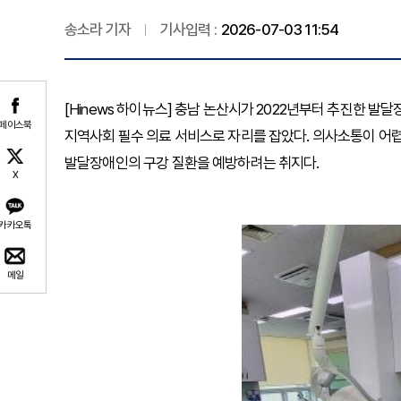
송소라 기자
기사입력 :
2026-07-03 11:54
[Hinews 하이뉴스] 충남 논산시가 2022년부터 추진한 발
페이스북
지역사회 필수 의료 서비스로 자리를 잡았다. 의사소통이 어렵
발달장애인의 구강 질환을 예방하려는 취지다.
X
카카오톡
메일