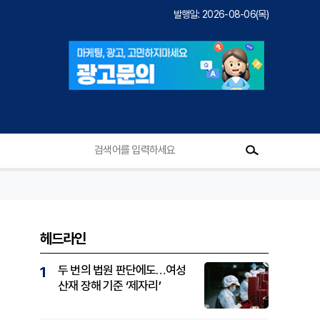
발행일: 2026-08-06(목)
헤드라인
두 번의 법원 판단에도…여성
1
산재 장해 기준 ‘제자리’