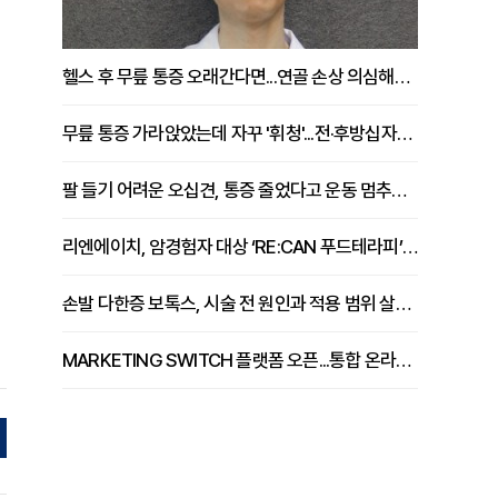
헬스 후 무릎 통증 오래간다면...연골 손상 의심해야 [김상범 원장 칼럼]
무릎 통증 가라앉았는데 자꾸 '휘청'...전·후방십자인대 파열 확인해야 [곽우경 원장 칼럼]
팔 들기 어려운 오십견, 통증 줄었다고 운동 멈추면 안 되는 이유 [이병욱 원장 칼럼]
리엔에이치, 암경험자 대상 ‘RE:CAN 푸드테라피’ 운영
손발 다한증 보톡스, 시술 전 원인과 적용 범위 살펴야 [강윤일 원장 칼럼]
MARKETING SWITCH 플랫폼 오픈...통합 온라인 마케팅 서비스 확대