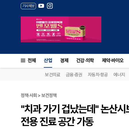
기사제보
전체
산업
경제
건강·의학
제약·바이오
보건의료
금융·증권
자동차·항공
에너지
정책·사회 > 보건정책
"치과 가기 겁났는데" 논산시
전용 진료 공간 가동