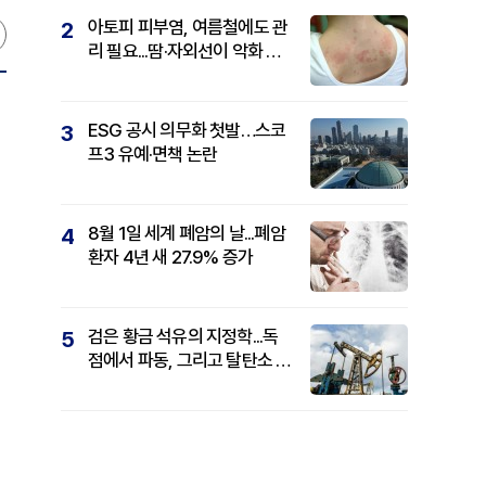
아토피 피부염, 여름철에도 관
2
리 필요...땀·자외선이 악화 요
인
ESG 공시 의무화 첫발…스코
3
프3 유예·면책 논란
8월 1일 세계 폐암의 날...폐암
4
환자 4년 새 27.9% 증가
검은 황금 석유의 지정학...독
5
점에서 파동, 그리고 탈탄소 패
권까지