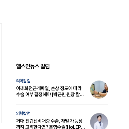
헬스인뉴스 칼럼
의학칼럼
어깨회전근개파열, 손상 정도에 따라
수술 여부 결정해야 [박근민 원장 칼
럼]
의학칼럼
거대 전립선비대증 수술, 재발 가능성
까지 고려한다면? 홀렙수술(HoLEP)