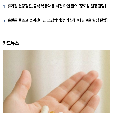
4
휴가철 건강검진, 금식·복용약 등 사전 확인 필요 [정도감 원장 칼럼]
5
손발톱 들뜨고 벗겨진다면 '조갑박리증' 의심해야 [김철윤 원장 칼럼]
카드뉴스