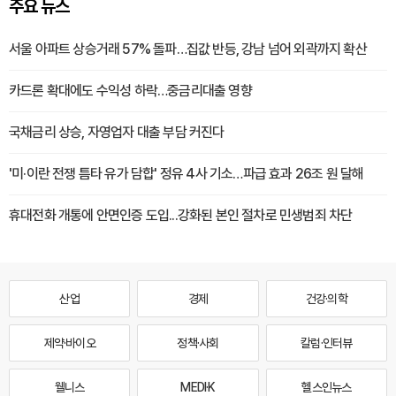
주요 뉴스
서울 아파트 상승거래 57% 돌파…집값 반등, 강남 넘어 외곽까지 확산
카드론 확대에도 수익성 하락…중금리대출 영향
국채금리 상승, 자영업자 대출 부담 커진다
'미·이란 전쟁 틈타 유가 담합' 정유 4사 기소…파급 효과 26조 원 달해
휴대전화 개통에 안면인증 도입...강화된 본인 절차로 민생범죄 차단
산업
경제
건강·의학
제약·바이오
정책·사회
칼럼·인터뷰
웰니스
MEDI·K
헬스인뉴스