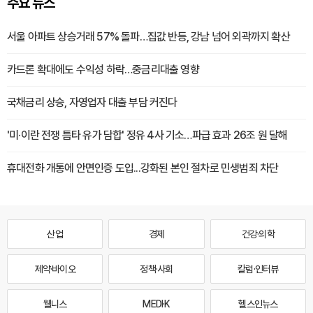
주요 뉴스
서울 아파트 상승거래 57% 돌파…집값 반등, 강남 넘어 외곽까지 확산
카드론 확대에도 수익성 하락…중금리대출 영향
국채금리 상승, 자영업자 대출 부담 커진다
'미·이란 전쟁 틈타 유가 담합' 정유 4사 기소…파급 효과 26조 원 달해
휴대전화 개통에 안면인증 도입...강화된 본인 절차로 민생범죄 차단
산업
경제
건강·의학
제약·바이오
정책·사회
칼럼·인터뷰
웰니스
MEDI·K
헬스인뉴스