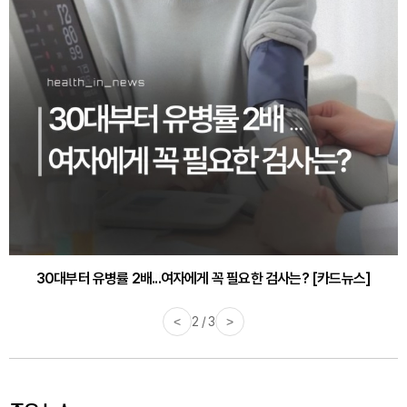
감기·독감 예방하고 면역력 높이는 4가지 영양제 [카드뉴스]
<
3 / 3
>