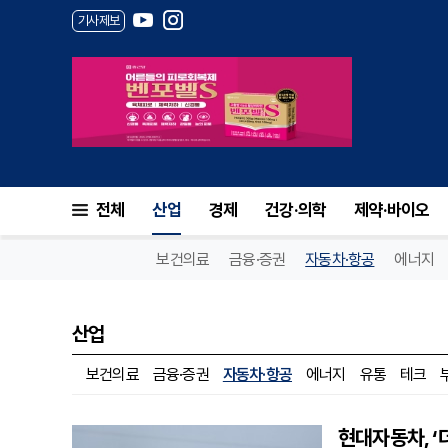
기사제보
전체
산업
경제
건강·의학
제약·바이오
보건의료
금융·증권
자동차·항공
에너지
산업
보건의료
금융·증권
자동차·항공
에너지
유통
테크
현대자동차, ‘