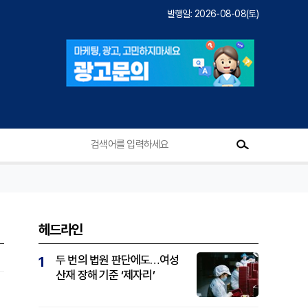
발행일: 2026-08-08(토)
헤드라인
두 번의 법원 판단에도…여성
1
산재 장해 기준 ‘제자리’