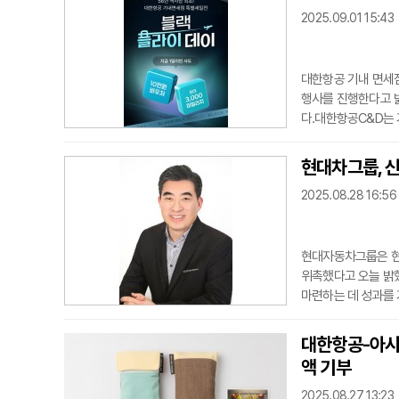
력 체계를 마련했다.
2025.09.01 15:43
기업의
대한항공 기내 면세점
행사를 진행한다고 밝
다.대한항공C&D는 
께 전달되며, 스카이
을 수 있다. 바우처 
현대차그룹, 
도 마련됐다. 399달
2025.08.28 16:56
이 적립된다. 구매 
현대자동차그룹은 현대
위촉했다고 오늘 밝혔
마련하는 데 성과를
은 지금까지 AAM 
성능 확보에 집중해 
대한항공-아시
2단계로 진입한다는 
액 기부
년부터 슈
2025.08.27 13:23