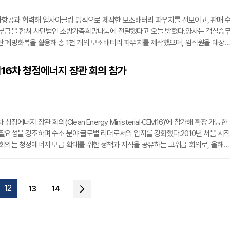
항공과 협력해 업사이클링 방식으로 제작한 보조배터리 파우치를 선보이고, 판매 
기부금을 합쳐 사단법인 소방가족희망나눔에 전달했다고 오늘 밝혔다.양사는 객실승
 폐방화복을 활용해 총 1천 개의 보조배터리 파우치를 제작했으며, 임직원을 대상
 캠페인에서 열흘 만에 완판됐다. 파우치 판매로 마련된 1천5백만 원에 더해 대한항
하면서 총 3천만 원의 기부금이 조성됐다.기부금 전달식은 26일 오전 강서구 대한항
16차 청정에너지 장관 회의 참가
, 지상휘 대한항공 사회봉사단 운영위원장, 정성원 아시아나항공 HR 담당 수석부장
청정에너지 장관 회의(Clean Energy Ministerial·CEM16)’에 참가해 확장 가능한
필요성을 강조하며 수소 분야 글로벌 리더로서의 입지를 강화했다.2010년 처음 시
회의는 청정에너지 보급 확대를 위한 정책과 지식을 공유하는 고위급 회의로, 올해로
이번 회의는 산업통상자원부 주관으로 8월 25일부터 27일까지 부산 해운대구 벡스코
다.회의에는 한국, 미국, 중국, 일본, 브라질 등 29개 회원국과 전 세계 40여 개 정부
석했다. 또한 국제에너지기구(IEA), 유엔산업개발기구(UNIDO), 세계은행(WB) 
12
13
14