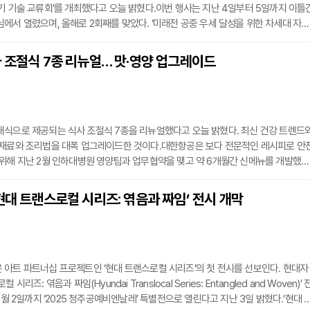
기 기술 교류회’를 개최했다고 오늘 밝혔다.이번 행사는 지난 4일부터 5일까지 이틀
에서 열렸으며, 올해로 2회째를 맞았다. ‘미래전 공중 우세 달성을 위한 차세대 자율
’을 주제로 열린 이번 교류회는 지난해 플랫폼 중심 기술에 중점을 뒀던 1회 행사와 
동 운용과 소프트웨어, 인공지능 기반 임무 자율화 기술을 집중적으로 다뤘다.행사에
 조절식 7종 리뉴얼… 맛·영양 업그레이드
공우주사업본부장, 박홍준 합동군사대학교 총장, 박종승 전 국방과학연구소 소장을
내식으로 제공되는 식사 조절식 7종을 리뉴얼했다고 오늘 밝혔다. 최신 건강 트렌드
 재료와 조리법을 대폭 업그레이드한 것이다.대한항공은 보다 전문적인 레시피로 안
위해 지난 2월 인하대병원 영양팀과 업무협약을 맺고 약 6개월간 신메뉴를 개발했다
고혈압 등 주요 질환의 최신 임상 진료 지침을 반영하고 전문가들의 검증을 거쳤다.또
중해식 식단, 대쉬(DASH) 식단 등 최신 건강식 트렌드를 반영해 영양은 물론 맛과 시
현대 트랜스로컬 시리즈: 엮음과 짜임’ 전시 개막
대한항공이 새롭게 선보이는 식사 조절식은 각 메뉴별로 특성이 강화됐다. 저지방식,
아트 파트너십 프로젝트인 ‘현대 트랜스로컬 시리즈’의 첫 전시를 선보인다. 현대자
시리즈: 엮음과 짜임(Hyundai Translocal Series: Entangled and Woven)’ 
1월 2일까지 ‘2025 청주공예비엔날레’ 특별전으로 열린다고 지난 3일 밝혔다.‘현대 