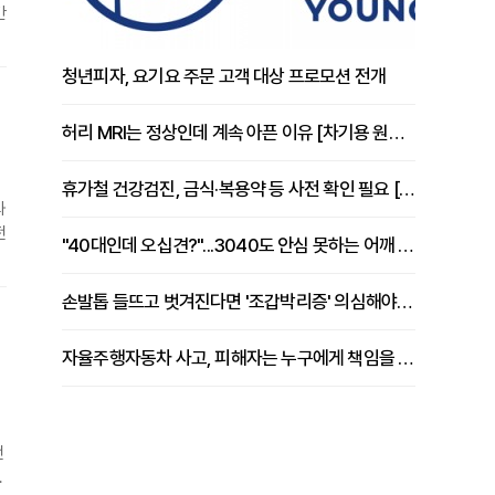
간
달
청년피자, 요기요 주문 고객 대상 프로모션 전개
는
허리 MRI는 정상인데 계속 아픈 이유 [차기용 원장 칼럼]
휴가철 건강검진, 금식·복용약 등 사전 확인 필요 [정도감 원장 칼럼]
와
전
"40대인데 오십견?"...3040도 안심 못하는 어깨 유착성 관절낭염
.
한
손발톱 들뜨고 벗겨진다면 '조갑박리증' 의심해야 [김철윤 원장 칼럼]
각
자율주행자동차 사고, 피해자는 누구에게 책임을 물을 수 있을까
전
트