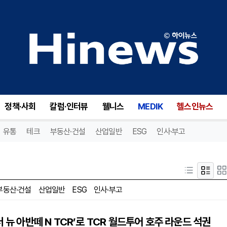
정책·사회
칼럼·인터뷰
웰니스
MEDIK
헬스인뉴스
유통
테크
부동산·건설
산업일반
ESG
인사·부고
부동산·건설
산업일반
ESG
인사·부고
더 뉴 아반떼 N TCR’로 TCR 월드투어 호주 라운드 석권