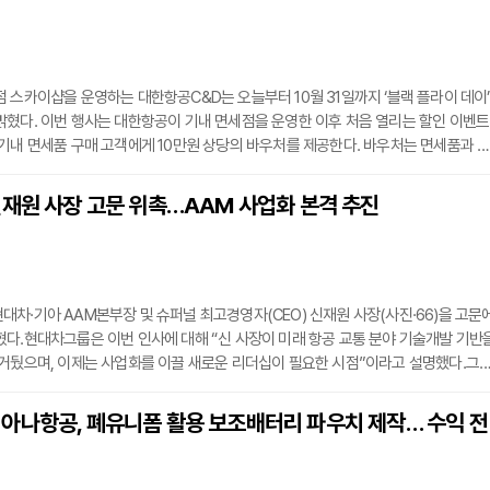
NUMA는 지역 간 교통 격차, 교통약자의 이동 문제 등 사회적 과제를 해결하기 위해
 스카이샵을 운영하는 대한항공C&D는 오늘부터 10월 31일까지 ‘블랙 플라이 데이’
혔다. 이번 행사는 대한항공이 기내 면세점을 운영한 이후 처음 열리는 할인 이벤트
기내 면세품 구매 고객에게 10만원 상당의 바우처를 제공한다. 바우처는 면세품과 
샵 온라인 몰 회원 가입 시 다음번 200달러 이상 구매 때 5만원 추가 할인 혜택을 받
사용 기간은 11월 1일부터 내년 6월 30일까지다.구매 금액에 따른 마일리지 적립 혜
신재원 사장 고문 위촉…AAM 사업화 본격 추진
러 이하 구매 시 100마일, 400~599달러는 1000마일, 600달러 이상은 3000마일
금
차·기아 AAM본부장 및 슈퍼널 최고경영자(CEO) 신재원 사장(사진·66)을 고문
다.현대차그룹은 이번 인사에 대해 “신 사장이 미래 항공 교통 분야 기술개발 기반
 거뒀으며, 이제는 사업화를 이끌 새로운 리더십이 필요한 시점”이라고 설명했다.그
1단계 전략으로 기체의 동력 시스템과 구조 해석, 공력 및 소음, 제어 로직 등 기체 기
왔다. 향후에는 사업 개발과 운영 역량에 강점을 가진 리더십과 함께 본격적인 사업
아나항공, 폐유니폼 활용 보조배터리 파우치 제작… 수익 전
계획이다.신 사장은 2019년 현대차그룹에 합류해 AAM 사업을 총괄해왔으며, 202