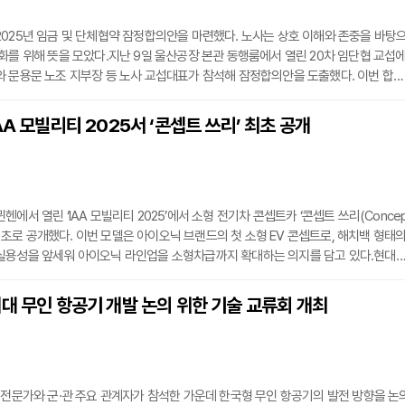
025년 임금 및 단체협약 잠정합의안을 마련했다. 노사는 상호 이해와 존중을 바탕
화를 위해 뜻을 모았다.지난 9일 울산공장 본관 동행룸에서 열린 20차 임단협 교섭
 문용문 노조 지부장 등 노사 교섭대표가 참석해 잠정합의안을 도출했다. 이번 합의
으로 인한 자동차 산업 위기 속에서 협력적 대응을 통해 위기 극복을 모색하는 데 의
벌 자동차 산업 변화에 신속히 대응하고, 글로벌 톱 브랜드로 도약하기 위해 변화와 
AA 모빌리티 2025서 ‘콘셉트 쓰리’ 최초 공개
. 이를 위해 국내공장 재편 관련 공동 노력과 신사업 유치 기반 조성을 추진하며, 미
에서 열린 ‘IAA 모빌리티 2025’에서 소형 전기차 콘셉트카 ‘콘셉트 쓰리(Conce
계 최초로 공개했다. 이번 모델은 아이오닉 브랜드의 첫 소형 EV 콘셉트로, 해치백 형태
실용성을 앞세워 아이오닉 라인업을 소형차급까지 확대하는 의지를 담고 있다.현대
 콘셉트 ‘45’, 2020년 중형 EV 콘셉트 ‘프로페시(Prophecy)’, 2021년 대형 EV 콘
’을 연이어 선보인 뒤 아이오닉 5, 아이오닉 6, 아이오닉 9 등을 출시하며 글로벌 시장에
대 무인 항공기 개발 논의 위한 기술 교류회 개최
구축해왔다. 이번 콘셉트 쓰리의 공개는 유럽 내 소형 해치백 수요에 대응하고 전기
 전문가와 군·관 주요 관계자가 참석한 가운데 한국형 무인 항공기의 발전 방향을 논