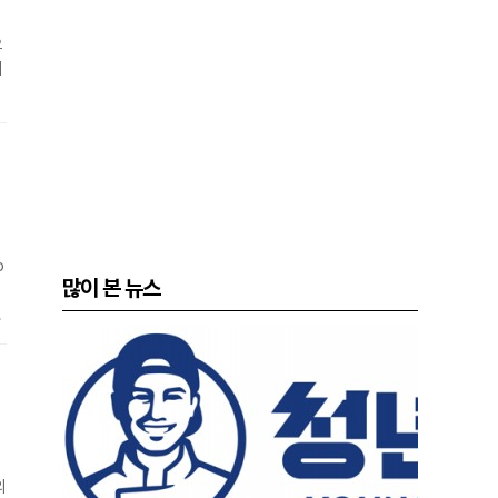
으
에
미
혁
p
많이 본 뉴스
의
차
셉
차
의