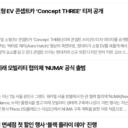
국내외 예술 기관 간 협력을 통해 공동 전시를 선보이는 장기 프로젝트로, 공동 연구
프로그램 등을 총체적으로 지원한다. 이를 통해 전 세계 예술 기관들이 공통적으로 주
 EV 콘셉트카 ‘Concept THREE’ 티저 공개
 탐구하고 예술의 새로운 가능성을 모색할 수 있도록 기획됐다.이번 전시는 ‘2025
 소형 EV 콘셉트카 ‘Concept THREE(이하 콘셉트 쓰리)’의 티저 이미지를 공개
는 ‘에어로 해치(Aero Hatch)’ 형상의 측면부로, 현대차가 소형 EV를 새롭게 해석
적 요소를 담고 있다.콘셉트 쓰리는 현대차의 신규 외장 디자인 언어 ‘아트 오브 스
l)’을 기반으로 대담하면서도 역동적인 자세를 갖췄다. 강철 소재 특유의 강인함과 유연함을
정밀하게 표현된 캐릭터 라인이 돋보인다.현대차는 오는 9일부터 14일까지 독일 뮌헨
미래 모빌리티 협의체 ‘NUMA’ 공식 출범
 모빌리티쇼 ‘IAA 모빌리티 2025’에 4년 만에 참가해 콘셉트 쓰리를 세계 최초로
지난 1일 서울 광진구 그랜드 워커힐 서울 호텔에서 민·관 협력 협의체 ‘NUMA(Ne
ity Alliance, 누마)’ 출범식을 열고 미래 모빌리티 생태계 구축에 나섰다. 이번 행사는 지난
행사 ‘Pleos 25(플레오스 이십오)’에서 NUMA 구축 계획을 밝힌 이후 처음으로 열
식에는 강희업 국토교통부 2차관과 현대차·기아 AVP본부 송창현 사장을 비롯해 정
연구 기관 등 다양한 주체가 참석해 미래 모빌리티 조성을 위한 공동 비전을 공유하고 협
 면세점 첫 할인 행사 ‘블랙 플라이 데이’ 진행