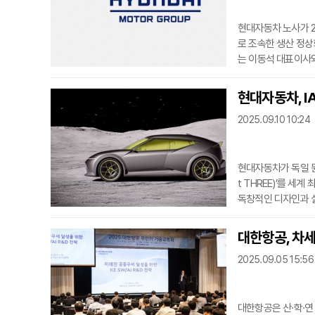
현대자동차 노사가 2
로 조속한 생산 정상
는 이동석 대표이사와
는 글로벌 관세 전쟁
가 있다.노사는 글로
현대자동차, I
신을 실천하기로 했다
2025.09.10 10:24
래 모빌리
현대자동차가 독일 뮌헨
t THREE)’를 세
독창적인 디자인과 
는 2019년 준중형 EV
트 ‘세븐(SEVEN)
대한항공, 차세
서 전기차 라인업을 
2025.09.05 15:56
전환
대한항공은 산·학·연