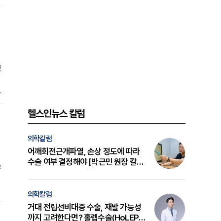
와
목
했
틸
헬스인뉴스 칼럼
의학칼럼
어깨회전근개파열, 손상 정도에 따라
수술 여부 결정해야 [박근민 원장 칼
x
럼]
의학칼럼
부
거대 전립선비대증 수술, 재발 가능성
까지 고려한다면? 홀렙수술(HoLEP)