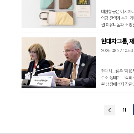
대한항공은 아시아나
익금 전액과 추가 
원 폐유니폼과 소방관
로 진행한 사내 기부
이 동일 금액을 출연
현대차그룹, 제
공 본사에서 열렸으며
2025.08.27 10:53
박현숙 소방가
현대차그룹은 ‘제16차 
수소 생태계 구축의 
된 청정에너지 장관 
16회째를 맞았다. 
(BEXCO)에서 열린
장·차관급 대표단이 참
11
국제기구 주요