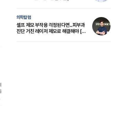
의 원리와 선택 기준 [길건 원장 칼럼]
의학칼럼
셀프 제모 부작용 걱정된다면...피부과
진단 거친 레이저 제모로 해결해야 [변
준석 원장 칼럼]
함
택
에
을
룹
본
화
1