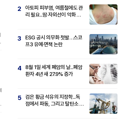
아토피 피부염, 여름철에도 관
2
리 필요...땀·자외선이 악화 요
인
터
ESG 공시 의무화 첫발…스코
3
동
프3 유예·면책 논란
8월 1일 세계 폐암의 날...폐암
4
환자 4년 새 27.9% 증가
케
검은 황금 석유의 지정학...독
5
점에서 파동, 그리고 탈탄소 패
공
권까지