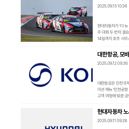
2025.09.15 10:36
현대자동차가 ‘더 뉴 
주 대회 두 번의 결
14일까지 호주 사
차는 오늘 이 같은 
유입, 세팅 윈도우가
대한항공, 모바
세팅 능력과 드라이버
2025.09.12 09:36
쿼드라 코르세
대한항공은 인천국제
이션 메뉴 ‘인천공항
고객 여정에 맞춘 
데이터(Open AP
정보를 입력하면 조
현대자동차 노사
도를 시간대별로 확인
2025.09.11 09:28
구까