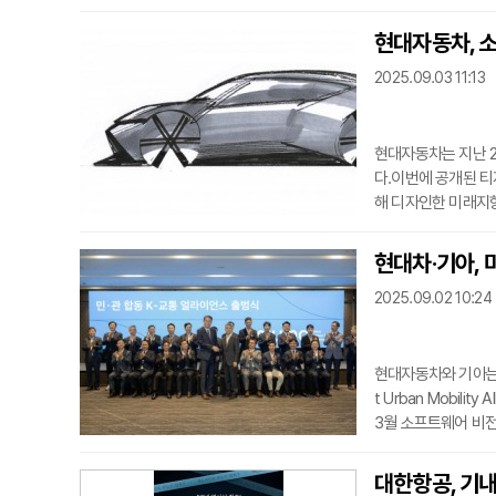
랜스로컬 시리즈’는 
신작 커미션, 연계 
현대자동차, 소형
하는 초지역적 주제를
2025.09.03 11:13
청
현대자동차는 지난 2일
다.이번에 공개된 티저
해 디자인한 미래지향
(Art of Stee
반영한 차체 표면, 
현대차·기아, 
에서 열리는 유럽 최대
2025.09.02 10:24
공개할
현대자동차와 기아는 
t Urban Mobil
3월 소프트웨어 비전 
린 공식 자리다.출범
기관, 민간 기업, 
대한항공, 기내