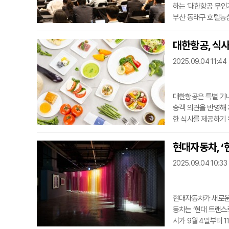
하는 ‘대한항공 무인
부산 동래구 호텔농심
형 무인기 개발 방향
리, 올해는 무인 협
대한항공, 식사
임진규 대한항공 항
2025.09.04 11:44
대한항공은 특별 기
승객 의견을 반영해
한 식사를 제공하기 
당뇨, 심혈관질환, 
저속 노화 식단, 지
현대자동차, ‘
적 만족도를 높였다.
2025.09.04 10:33
당뇨식
현대자동차가 새로운 
동차는 ‘현대 트랜스로컬 
시가 9월 4일부터 1