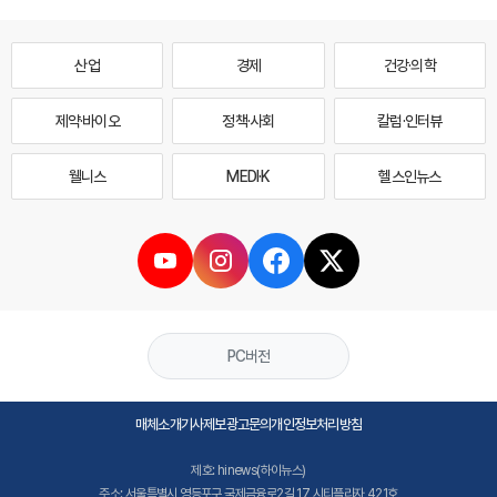
산업
경제
건강·의학
제약·바이오
정책·사회
칼럼·인터뷰
웰니스
MEDI·K
헬스인뉴스
PC버전
매체소개
기사제보
광고문의
개인정보처리방침
제호: hinews(하이뉴스)
주소: 서울특별시 영등포구 국제금융로2길 17 시티플라자 421호