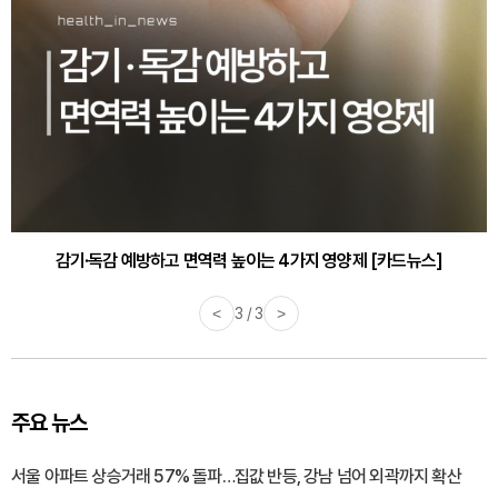
감기·독감 예방하고 면역력 높이는 4가지 영양제 [카드뉴스]
<
3 / 3
>
주요 뉴스
서울 아파트 상승거래 57% 돌파…집값 반등, 강남 넘어 외곽까지 확산