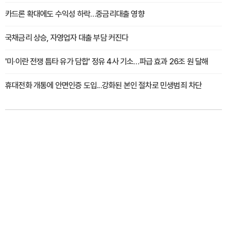
카드론 확대에도 수익성 하락…중금리대출 영향
국채금리 상승, 자영업자 대출 부담 커진다
'미·이란 전쟁 틈타 유가 담합' 정유 4사 기소…파급 효과 26조 원 달해
휴대전화 개통에 안면인증 도입...강화된 본인 절차로 민생범죄 차단