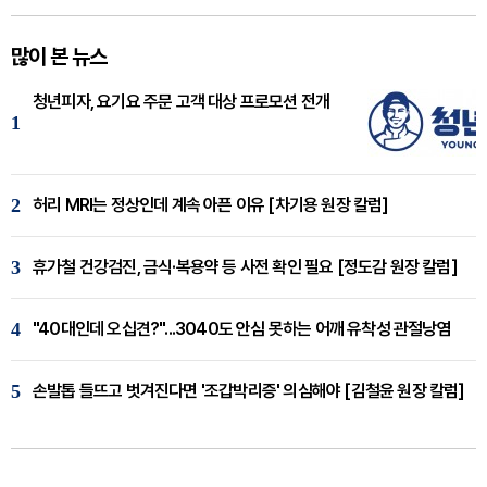
많이 본 뉴스
청년피자, 요기요 주문 고객 대상 프로모션 전개
1
2
허리 MRI는 정상인데 계속 아픈 이유 [차기용 원장 칼럼]
3
휴가철 건강검진, 금식·복용약 등 사전 확인 필요 [정도감 원장 칼럼]
4
"40대인데 오십견?"...3040도 안심 못하는 어깨 유착성 관절낭염
5
손발톱 들뜨고 벗겨진다면 '조갑박리증' 의심해야 [김철윤 원장 칼럼]