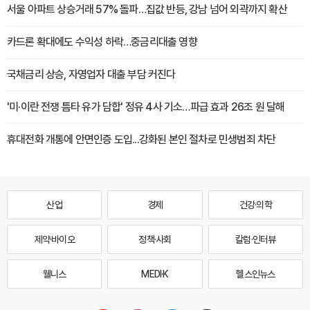
서울 아파트 상승거래 57% 돌파…집값 반등, 강남 넘어 외곽까지 확산
카드론 확대에도 수익성 하락…중금리대출 영향
국채금리 상승, 자영업자 대출 부담 커진다
'미·이란 전쟁 틈타 유가 담합' 정유 4사 기소…파급 효과 26조 원 달해
휴대전화 개통에 안면인증 도입...강화된 본인 절차로 민생범죄 차단
산업
경제
건강·의학
제약·바이오
정책·사회
칼럼·인터뷰
웰니스
MEDI·K
헬스인뉴스