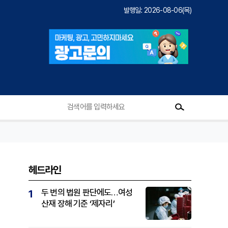
발행일: 2026-08-06(목)
헤드라인
두 번의 법원 판단에도…여성
1
산재 장해 기준 ‘제자리’