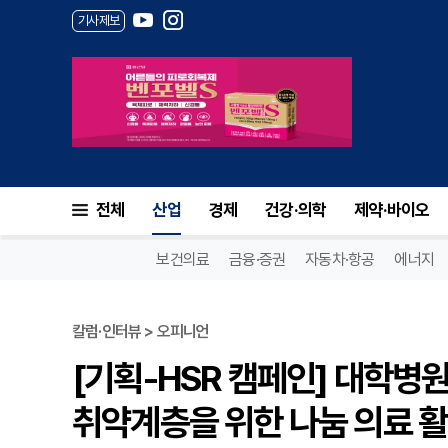
기사제보
전체
산업
경제
건강·의학
제약·바이오
보건의료
금융·증권
자동차·항공
에너지
칼럼·인터뷰 > 오피니언
[기획-HSR 캠페인] 대학병원
취약계층을 위한 나눔 의료 