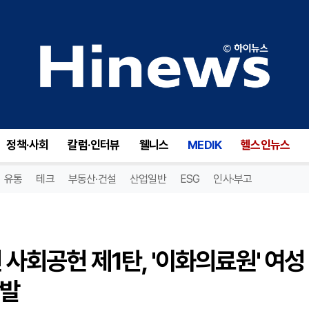
[기획-HSR 캠페인] 대학병원 사회공헌 제1탄, '이화의료원' 여성 취약계층을 위한 나눔 의료 활발
정책·사회
칼럼·인터뷰
웰니스
MEDIK
헬스인뉴스
유통
테크
부동산·건설
산업일반
ESG
인사·부고
 사회공헌 제1탄, '이화의료원' 여성
활발