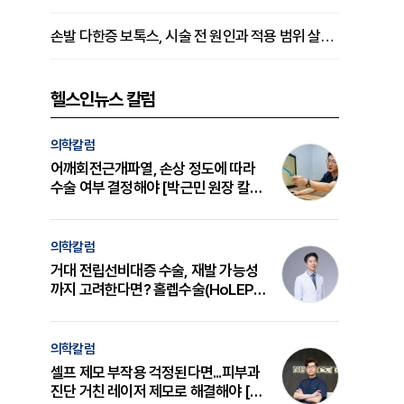
손발 다한증 보톡스, 시술 전 원인과 적용 범위 살펴야 [강윤일 원장 칼럼]
헬스인뉴스 칼럼
의학칼럼
어깨회전근개파열, 손상 정도에 따라
수술 여부 결정해야 [박근민 원장 칼
럼]
의학칼럼
거대 전립선비대증 수술, 재발 가능성
까지 고려한다면? 홀렙수술(HoLEP)
의 원리와 선택 기준 [길건 원장 칼럼]
의학칼럼
셀프 제모 부작용 걱정된다면...피부과
진단 거친 레이저 제모로 해결해야 [변