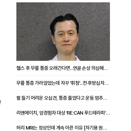
헬스 후 무릎 통증 오래간다면...연골 손상 의심해야 [김상범 원장 칼럼]
무릎 통증 가라앉았는데 자꾸 '휘청'...전·후방십자인대 파열 확인해야 [곽우경 원장 칼럼]
팔 들기 어려운 오십견, 통증 줄었다고 운동 멈추면 안 되는 이유 [이병욱 원장 칼럼]
한
리엔에이치, 암경험자 대상 ‘RE:CAN 푸드테라피’ 운영
허리 MRI는 정상인데 계속 아픈 이유 [차기용 원장 칼럼]