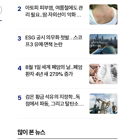
아토피 피부염, 여름철에도 관
2
리 필요...땀·자외선이 악화 요
인
ESG 공시 의무화 첫발…스코
3
프3 유예·면책 논란
8월 1일 세계 폐암의 날...폐암
4
환자 4년 새 27.9% 증가
검은 황금 석유의 지정학...독
5
점에서 파동, 그리고 탈탄소 패
권까지
많이 본 뉴스