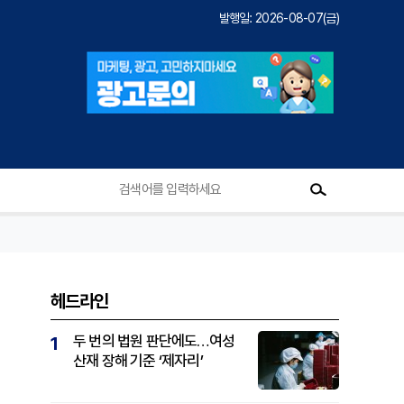
발행일: 2026-08-07(금)
헤드라인
두 번의 법원 판단에도…여성
1
산재 장해 기준 ‘제자리’