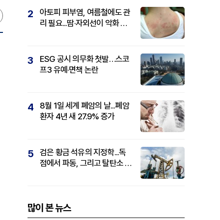
아토피 피부염, 여름철에도 관
2
리 필요...땀·자외선이 악화 요
인
ESG 공시 의무화 첫발…스코
3
프3 유예·면책 논란
8월 1일 세계 폐암의 날...폐암
4
환자 4년 새 27.9% 증가
검은 황금 석유의 지정학...독
5
점에서 파동, 그리고 탈탄소 패
권까지
많이 본 뉴스