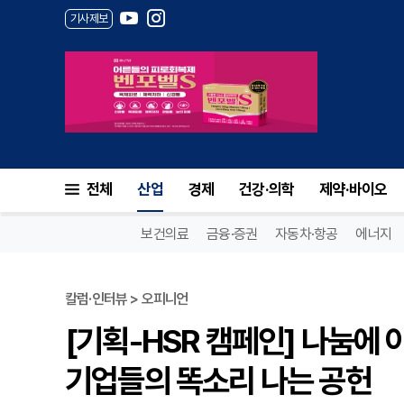
기사제보
전체
산업
경제
건강·의학
제약·바이오
보건의료
금융·증권
자동차·항공
에너지
칼럼·인터뷰 > 오피니언
[기획-HSR 캠페인] 나눔
기업들의 똑소리 나는 공헌