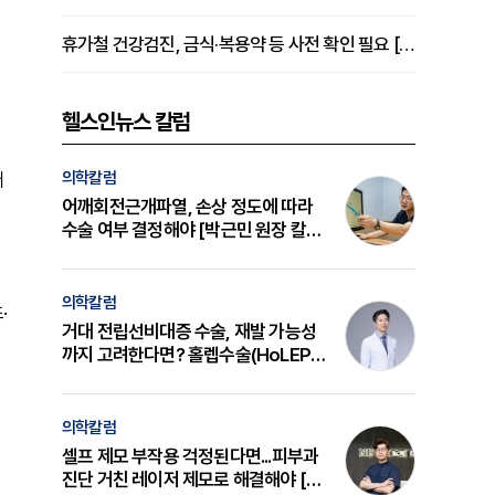
휴가철 건강검진, 금식·복용약 등 사전 확인 필요 [정도감 원장 칼럼]
헬스인뉴스 칼럼
의학칼럼
터
어깨회전근개파열, 손상 정도에 따라
수술 여부 결정해야 [박근민 원장 칼
럼]
의학칼럼
·
거대 전립선비대증 수술, 재발 가능성
까지 고려한다면? 홀렙수술(HoLEP)
의 원리와 선택 기준 [길건 원장 칼럼]
의학칼럼
셀프 제모 부작용 걱정된다면...피부과
진단 거친 레이저 제모로 해결해야 [변