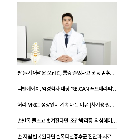
팔 들기 어려운 오십견, 통증 줄었다고 운동 멈추면 안 되는 이유 [이병욱 원장 칼럼]
리엔에이치, 암경험자 대상 ‘RE:CAN 푸드테라피’ 운영
허리 MRI는 정상인데 계속 아픈 이유 [차기용 원장 칼럼]
손발톱 들뜨고 벗겨진다면 '조갑박리증' 의심해야 [김철윤 원장 칼럼]
손 저림 반복된다면 손목터널증후군 진단과 치료 시기 살펴야 [김동현 원장 칼럼]