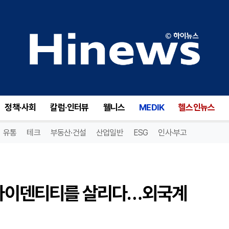
[기획-HSR 캠페인] 나눔에 아이덴티티를 살리다…외국계 기업들의 똑소리 나는 공헌
정책·사회
칼럼·인터뷰
웰니스
MEDIK
헬스인뉴스
유통
테크
부동산·건설
산업일반
ESG
인사·부고
에 아이덴티티를 살리다…외국계