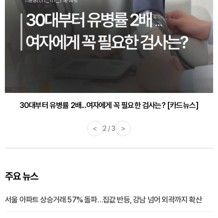
감기·독감 예방하고 면역력 높이는 4가지 영양제 [카드뉴스]
<
3 / 3
>
주요 뉴스
서울 아파트 상승거래 57% 돌파…집값 반등, 강남 넘어 외곽까지 확산