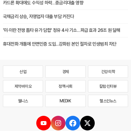
카드론 확대에도 수익성 하락…중금리대출 영향
국채금리 상승, 자영업자 대출 부담 커진다
'미·이란 전쟁 틈타 유가 담합' 정유 4사 기소…파급 효과 26조 원 달해
휴대전화 개통에 안면인증 도입...강화된 본인 절차로 민생범죄 차단
산업
경제
건강·의학
제약·바이오
정책·사회
칼럼·인터뷰
웰니스
MEDI·K
헬스인뉴스