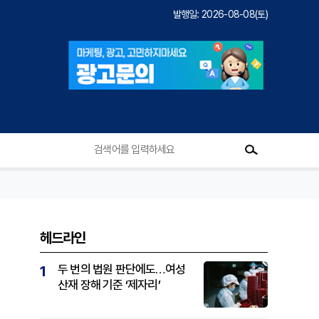
발행일: 2026-08-08(토)
헤드라인
두 번의 법원 판단에도…여성
1
산재 장해 기준 ‘제자리’