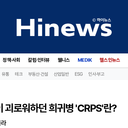
괴로워하던 희귀병 'CRPS'란?
정책·사회
칼럼·인터뷰
웰니스
MEDIK
헬스인뉴스
유통
테크
부동산·건설
산업일반
ESG
인사·부고
 괴로워하던 희귀병 'CRPS'란?
몰라