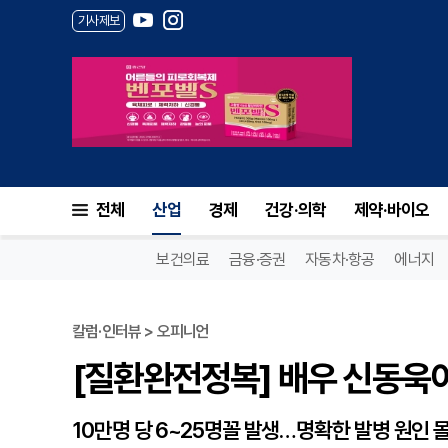
기사제보
[질환완전정복] 배우 신동욱이 
전체
산업
경제
건강·의학
제약·바이오
보건의료
금융·증권
자동차·항공
에너지
칼럼·인터뷰 > 오피니언
[질환완전정복] 배우 신동욱이
10만명 당 6~25명꼴 발생…명확한 발병 원인 