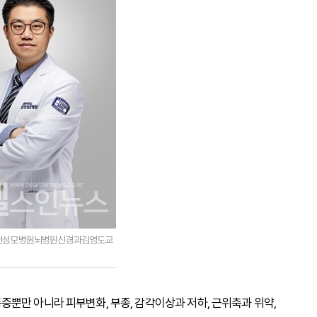
천성모병원뇌병원신경과김영도교
뿐만 아니라 피부변화, 부종, 감각이상과 저하, 근위축과 위약,