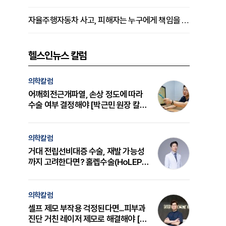
자율주행자동차 사고, 피해자는 누구에게 책임을 물을 수 있을까
헬스인뉴스 칼럼
의학칼럼
어깨회전근개파열, 손상 정도에 따라
수술 여부 결정해야 [박근민 원장 칼
럼]
의학칼럼
거대 전립선비대증 수술, 재발 가능성
까지 고려한다면? 홀렙수술(HoLEP)
의 원리와 선택 기준 [길건 원장 칼럼]
의학칼럼
셀프 제모 부작용 걱정된다면...피부과
진단 거친 레이저 제모로 해결해야 [변