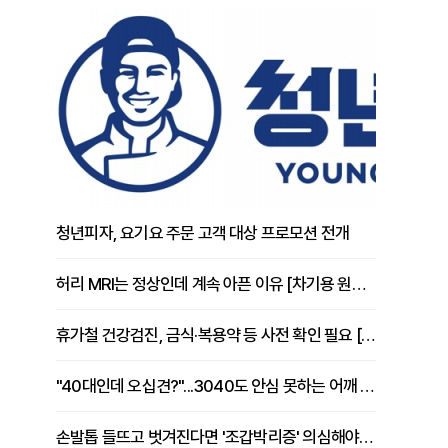
청년피자, 요기요 주문 고객 대상 프로모션 전개
허리 MRI는 정상인데 계속 아픈 이유 [차기용 원장 칼럼]
휴가철 건강검진, 금식·복용약 등 사전 확인 필요 [정도감 원장 칼럼]
"40대인데 오십견?"...3040도 안심 못하는 어깨 유착성 관절낭염
손발톱 들뜨고 벗겨진다면 '조갑박리증' 의심해야 [김철윤 원장 칼럼]