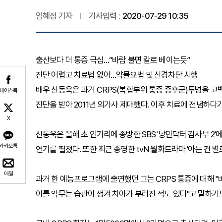
임혜정 기자
기사입력 :
2020-07-29 10:35
출산보다 더 통증 극심…“바람 불면 칼로 베이는듯”
진단 어렵고 치료법 없어…약물요법 및 신경차단 시행
배우 신동욱은 과거 CRPS(복합부위 통증 증후군)투병을 고백해
페이스북
진단을 받아 2011년 의가사 제대했다. 이후 치료에 전념하다가
X
신동욱은 올해 초 인기리에 종방한 SBS '낭만닥터 김사부 2
카카오톡
연기를 펼쳤다. 또한 최근 종영한 tvN 월화드라마 '아는 건
메일
과거 한 예능프로그램에 출연했던 그는 CRPS 통증에 대해 "
이를 악무는 습관이 생겨 치아가 부러진 적도 있다"고 말하기도