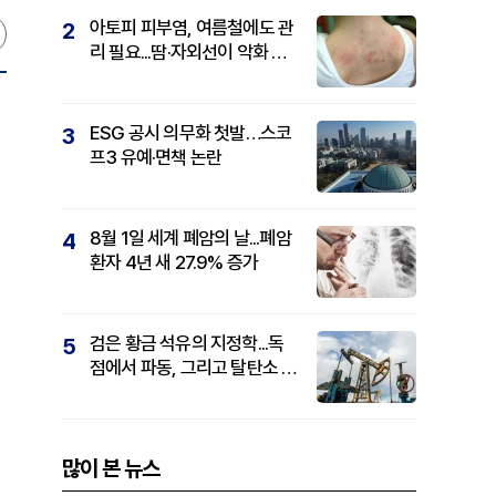
아토피 피부염, 여름철에도 관
2
리 필요...땀·자외선이 악화 요
인
ESG 공시 의무화 첫발…스코
3
프3 유예·면책 논란
8월 1일 세계 폐암의 날...폐암
4
환자 4년 새 27.9% 증가
검은 황금 석유의 지정학...독
5
점에서 파동, 그리고 탈탄소 패
권까지
많이 본 뉴스