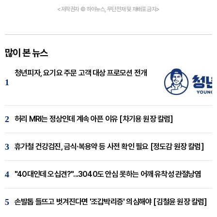
<저작권자 © 하이뉴스, 무단전재 및 재배포 금지>
많이 본 뉴스
청년피자, 요기요 주문 고객 대상 프로모션 전개
1
2
허리 MRI는 정상인데 계속 아픈 이유 [차기용 원장 칼럼]
3
휴가철 건강검진, 금식·복용약 등 사전 확인 필요 [정도감 원장 칼럼]
4
"40대인데 오십견?"...3040도 안심 못하는 어깨 유착성 관절낭염
5
손발톱 들뜨고 벗겨진다면 '조갑박리증' 의심해야 [김철윤 원장 칼럼]