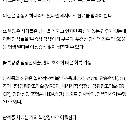
이 있을 때) △진흙 같은 회색의 대변 등이 수반될 수 있다.
이같은 증상이 하나라도 있다면 의사에게 진료를 받아야 한다.
또한 많은 사람들은 담석을 가지고 있지만 증상이 없는 경우가 있는데,
이런 담석들을 '무증상 담석'이라 부른다. 무증상 담석의 경우 약 50%
는 평생 별다른 이상증상 없이 생활할 수 있다.
▶복강경 담낭절제술, 흉터 최소화·빠른 회복 가능
담석증의 진단은 일반적으로 복부 초음파검사, 전산화 단층촬영(CT),
자기공명담췌관조영술(MRCP), 내시경적 역행성 담췌관조영술(ER
CP), 담관 섬광 조영술(HIDA스캔) 등으로 검사하며, 혈액검사가 수행
될 수 있다.
담석증 치료는 거의 복강경으로 이뤄진다.