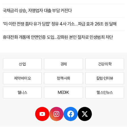
국채금리 상승, 자영업자 대출 부담 커진다
'미·이란 전쟁 틈타 유가 담합' 정유 4사 기소…파급 효과 26조 원 달해
휴대전화 개통에 안면인증 도입...강화된 본인 절차로 민생범죄 차단
산업
경제
건강·의학
제약·바이오
정책·사회
칼럼·인터뷰
웰니스
MEDI·K
헬스인뉴스