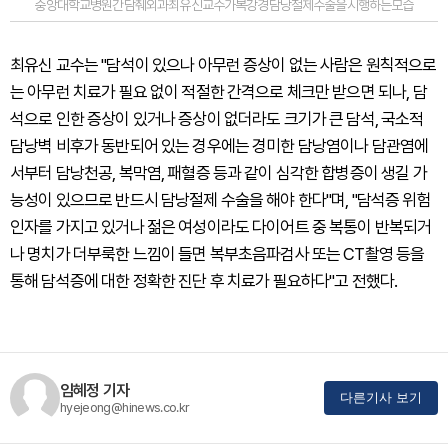
중앙대학교병원간담췌외과최유신교수가복강경담낭절제수술을시행하는모습
최유신 교수는 "담석이 있으나 아무런 증상이 없는 사람은 원칙적으로
는 아무런 치료가 필요 없이 적절한 간격으로 체크만 받으면 되나, 담
석으로 인한 증상이 있거나 증상이 없더라도 크기가 큰 담석, 국소적
담낭벽 비후가 동반되어 있는 경우에는 경미한 담낭염이나 담관염에
서부터 담낭천공, 복막염, 패혈증 등과 같이 심각한 합병증이 생길 가
능성이 있으므로 반드시 담낭절제 수술을 해야 한다"며, "담석증 위험
인자를 가지고 있거나 젊은 여성이라도 다이어트 중 복통이 반복되거
나 명치가 더부룩한 느낌이 들면 복부초음파검사 또는 CT촬영 등을
통해 담석증에 대한 정확한 진단 후 치료가 필요하다"고 전했다.
임혜정 기자
다른기사 보기
hyejeong@hinews.co.kr