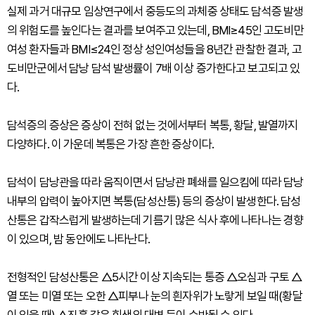
실제 과거 대규모 임상연구에서 중등도의 과체중 상태도 담석증 발생
의 위험도를 높인다는 결과를 보여주고 있는데, BMI≥45인 고도비만
여성 환자들과 BMI≤24인 정상 성인여성들을 8년간 관찰한 결과, 고
도비만군에서 담낭 담석 발생률이 7배 이상 증가한다고 보고되고 있
다.
담석증의 증상은 증상이 전혀 없는 것에서부터 복통, 황달, 발열까지
다양하다. 이 가운데 복통은 가장 흔한 증상이다.
담석이 담낭관을 따라 움직이면서 담낭관 폐쇄를 일으킴에 따라 담낭
내부의 압력이 높아지면 복통(담성산통) 등의 증상이 발생한다. 담성
산통은 갑작스럽게 발생하는데 기름기 많은 식사 후에 나타나는 경향
이 있으며, 밤 동안에도 나타난다.
전형적인 담성산통은 △5시간 이상 지속되는 통증 △오심과 구토 △
열 또는 미열 또는 오한 △피부나 눈의 흰자위가 노랗게 보일 때(황달