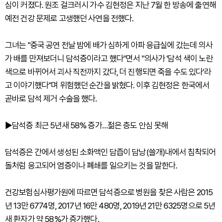
심이 커졌다. 원조 걸크러시 가수 김현정은 지난 7월 한 방송에 출연해
예전 건강 문제로 고생했던 사연을 전했다.
그녀는 "중국 공연 전날 밤에 배가 심하게 아파 응급실에 갔는데 의사
가 배를 만져보더니 담석증이라고 했다"면서 "의사가 '담석 색이 노란
색으로 바뀌어서 괴사 직전까지 갔다, 더 진행되면 죽을 수도 있다'라
고 이야기했다"며 위험했던 순간을 밝혔다. 이후 김현정은 한국에서
곧바로 담석 제거 수술을 했다.
▶담석증 최근 5년새 58% 증가…젊은 층도 안심 못해
담석증은 간에서 생성된 소화액인 담즙이 담낭(쓸개)내에서 침착되어
돌처럼 응고되어 염증이나 폐쇄를 일으키는 것을 말한다.
건강보험심사평가원에 따르면 담석증으로 병원을 찾은 사람은 2015
년 13만 6774명, 2017년 16만 480명, 2019년 21만 6325명으로 5년
새 환자가 약 58%가 증가했다.