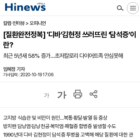
칼럼·인터뷰 > 오피니언
[질환완전정복] '디바’김현정 쓰러뜨린 ‘담석증’이
란?
최근 5년새 58% 증가…초저칼로리 다이어트족 안심못해
임혜정 기자
기사입력 : 2020-10-19 17:06
가
가
고지방 식습관 및 비만이 원인…복통·황달·발열 등 증상
방치땐 담낭염·담낭천공·복막염·패혈증 합병증 발생할 수도
1990년대 디바 김현정이 담석증 투병을 고백해 해당 질환에 대한 관