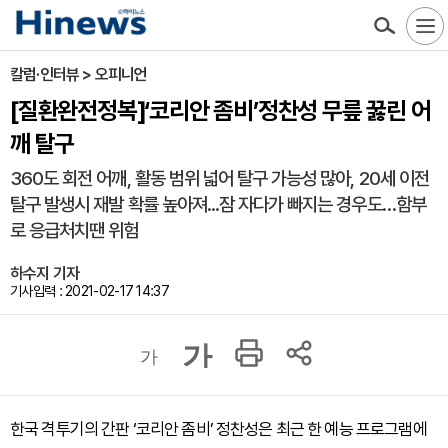
칼럼·인터뷰 > 오피니언
[질환완전정복]‘코리안 좀비’정찬성 무릎 꿇린 어
깨 탈구
360도 회전 어깨, 활동 범위 넓어 탈구 가능성 많아, 20세 이전
탈구 발생시 재발 확률 높아져...잠 자다가 빠지는 경우도…함부
로 응급처치땐 위험
하수지 기자
기사입력 : 2021-02-17 14:37
가
가
한국 격투기의 간판 ‘코리안 좀비’ 정찬성은 최근 한 예능 프로그램에