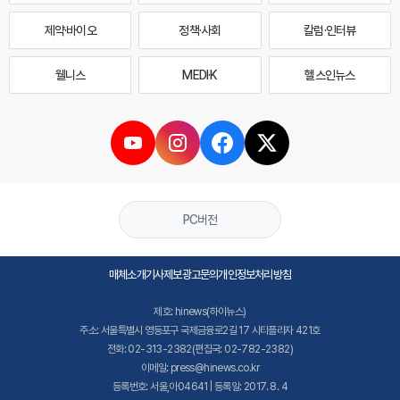
제약·바이오
정책·사회
칼럼·인터뷰
웰니스
MEDI·K
헬스인뉴스
PC버전
매체소개
기사제보
광고문의
개인정보처리방침
제호: hinews(하이뉴스)
주소: 서울특별시 영등포구 국제금융로2길 17 시티플라자 421호
전화: 02-313-2382(편집국: 02-782-2382)
이메일: press@hinews.co.kr
등록번호: 서울,아04641 | 등록일: 2017. 8. 4