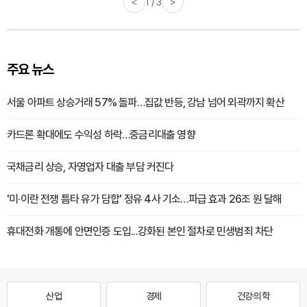
<
1 / 3
>
주요 뉴스
서울 아파트 상승거래 57% 돌파…집값 반등, 강남 넘어 외곽까지 확산
카드론 확대에도 수익성 하락…중금리대출 영향
국채금리 상승, 자영업자 대출 부담 커진다
'미·이란 전쟁 틈타 유가 담합' 정유 4사 기소…파급 효과 26조 원 달해
휴대전화 개통에 안면인증 도입...강화된 본인 절차로 민생범죄 차단
산업
경제
건강·의학