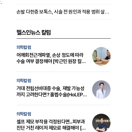
.
손발 다한증 보톡스, 시술 전 원인과 적용 범위 살펴야 [강윤일 원장 칼럼]
헬스인뉴스 칼럼
의학칼럼
어깨회전근개파열, 손상 정도에 따라
수술 여부 결정해야 [박근민 원장 칼
럼]
의학칼럼
거대 전립선비대증 수술, 재발 가능성
까지 고려한다면? 홀렙수술(HoLEP)
의 원리와 선택 기준 [길건 원장 칼럼]
의학칼럼
셀프 제모 부작용 걱정된다면...피부과
진단 거친 레이저 제모로 해결해야 [변