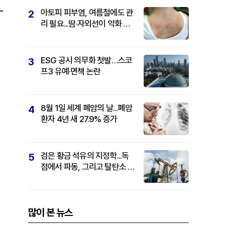
아토피 피부염, 여름철에도 관
2
리 필요...땀·자외선이 악화 요
인
ESG 공시 의무화 첫발…스코
3
프3 유예·면책 논란
8월 1일 세계 폐암의 날...폐암
4
환자 4년 새 27.9% 증가
검은 황금 석유의 지정학...독
5
점에서 파동, 그리고 탈탄소 패
권까지
많이 본 뉴스