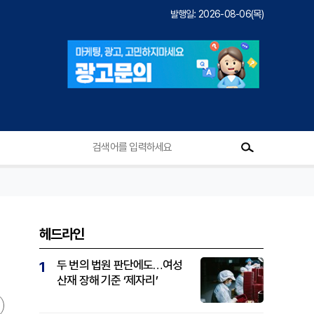
발행일: 2026-08-06(목)
헤드라인
두 번의 법원 판단에도…여성
1
산재 장해 기준 ‘제자리’