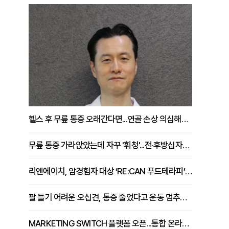
헬스 후 무릎 통증 오래간다면...연골 손상 의심해야 [김상범 원장 칼럼]
무릎 통증 가라앉았는데 자꾸 '휘청'...전·후방십자인대 파열 확인해야 [곽우경 원장 칼럼]
리엔에이치, 암경험자 대상 ‘RE:CAN 푸드테라피’ 운영
팔 들기 어려운 오십견, 통증 줄었다고 운동 멈추면 안 되는 이유 [이병욱 원장 칼럼]
MARKETING SWITCH 플랫폼 오픈...통합 온라인 마케팅 서비스 확대