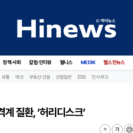
계 질환, ‘허리디스크’
정책·사회
칼럼·인터뷰
웰니스
MEDIK
헬스인뉴스
유통
테크
부동산·건설
산업일반
ESG
인사·부고
계 질환, ‘허리디스크’