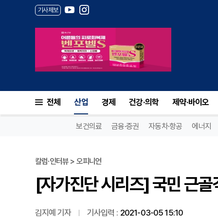
기사제보
[자가진단 시리즈] 국민 근골격
전체
산업
경제
건강·의학
제약·바이오
보건의료
금융·증권
자동차·항공
에너지
칼럼·인터뷰 > 오피니언
[자가진단 시리즈] 국민 근골격
김지예 기자
기사입력 :
2021-03-05 15:10