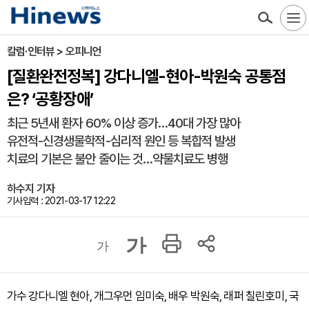
칼럼·인터뷰 > 오피니언
[질환완전정복] 강다니엘-현아-박원숙 공통점
은? ‘공황장애’
최근 5년새 환자 60% 이상 증가…40대 가장 많아
유전적-신경생물학적-심리적 원인 등 복합적 발생
치료의 기본은 불안 줄이는 것…약물치료도 병행
하수지 기자
기사입력 : 2021-03-17 12:22
가
가
가수 강다니엘 현아, 개그우먼 임미숙, 배우 박원숙, 래퍼 칠린호미, 국