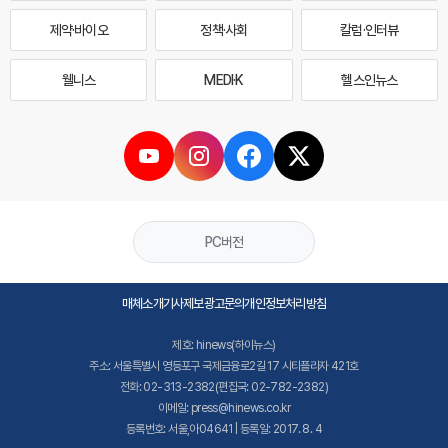
제약·바이오
정책·사회
칼럼·인터뷰
웰니스
MEDI·K
헬스인뉴스
PC버전
매체소개
기사제보
광고문의
개인정보처리방침
제호: hinews(하이뉴스)
주소: 서울특별시 영등포구 국제금융로2길 17 시티플라자 421호
전화: 02-313-2382(편집국: 02-782-2382)
이메일: press@hinews.co.kr
등록번호: 서울,아04641 | 등록일: 2017. 8. 4