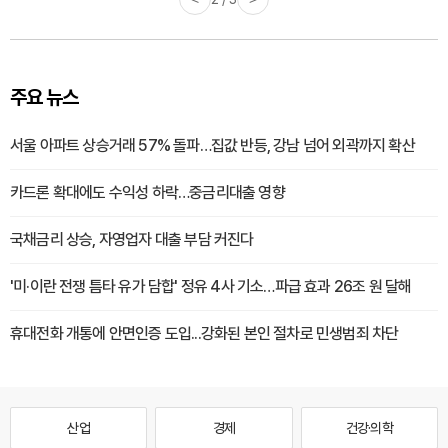
주요 뉴스
서울 아파트 상승거래 57% 돌파…집값 반등, 강남 넘어 외곽까지 확산
카드론 확대에도 수익성 하락…중금리대출 영향
국채금리 상승, 자영업자 대출 부담 커진다
'미·이란 전쟁 틈타 유가 담합' 정유 4사 기소…파급 효과 26조 원 달해
휴대전화 개통에 안면인증 도입...강화된 본인 절차로 민생범죄 차단
산업
경제
건강·의학