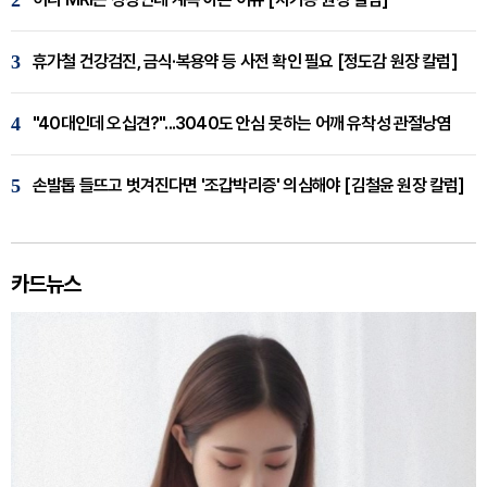
3
휴가철 건강검진, 금식·복용약 등 사전 확인 필요 [정도감 원장 칼럼]
4
"40대인데 오십견?"...3040도 안심 못하는 어깨 유착성 관절낭염
5
손발톱 들뜨고 벗겨진다면 '조갑박리증' 의심해야 [김철윤 원장 칼럼]
카드뉴스