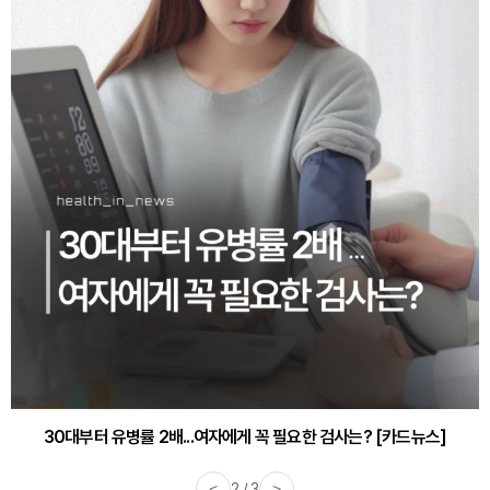
30대부터 유병률 2배...여자에게 꼭 필요한 검사는? [카드뉴스]
감기·독감 예방하고 면역력 높이는 4가지 영양제 [카드뉴스]
<
2 / 3
>