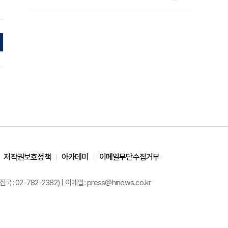
준석 원장 칼럼]
저작권보호정책
아카데미
이메일무단수집거부
02-782-2382) | 이메일: press@hinews.co.kr