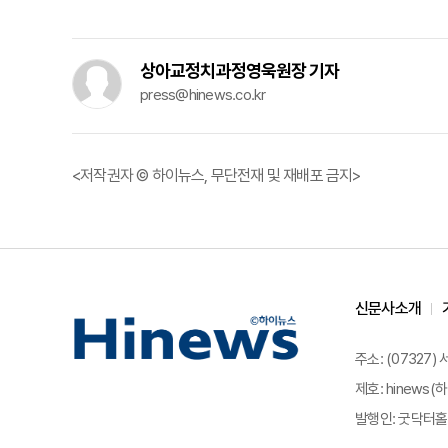
상아교정치과정영욱원장 기자
press@hinews.co.kr
<저작권자 © 하이뉴스, 무단전재 및 재배포 금지>
신문사소개
주소: (07327)
제호: hinews(하
발행인: 굿닥터홀딩