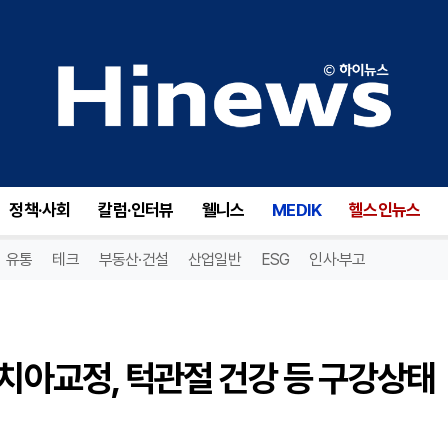
[정영욱 원장 건강칼럼] 성인 치아교정, 턱관절 건강 등 구강상태 고려한 맞춤 교정 필요
정책·사회
칼럼·인터뷰
웰니스
MEDIK
헬스인뉴스
유통
테크
부동산·건설
산업일반
ESG
인사·부고
 치아교정, 턱관절 건강 등 구강상태