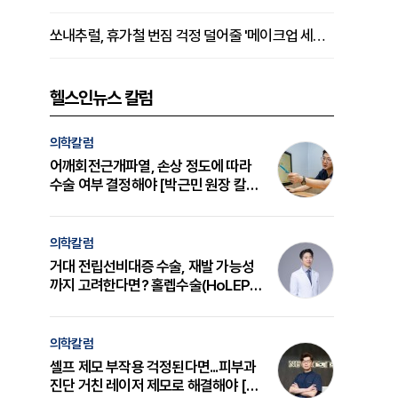
쏘내추럴, 휴가철 번짐 걱정 덜어줄 '메이크업 세팅 멀티 매직 실러' 제안
헬스인뉴스 칼럼
의학칼럼
어깨회전근개파열, 손상 정도에 따라
수술 여부 결정해야 [박근민 원장 칼
럼]
의학칼럼
거대 전립선비대증 수술, 재발 가능성
까지 고려한다면? 홀렙수술(HoLEP)
의 원리와 선택 기준 [길건 원장 칼럼]
의학칼럼
셀프 제모 부작용 걱정된다면...피부과
진단 거친 레이저 제모로 해결해야 [변