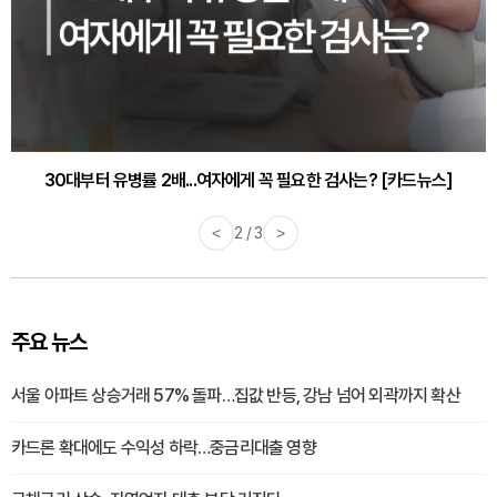
30대부터 유병률 2배...여자에게 꼭 필요한 검사는? [카드뉴스]
감기·독감 예방하고 면역력 높이는 4가지 영양제 [카드뉴스]
<
2 / 3
>
주요 뉴스
서울 아파트 상승거래 57% 돌파…집값 반등, 강남 넘어 외곽까지 확산
카드론 확대에도 수익성 하락…중금리대출 영향