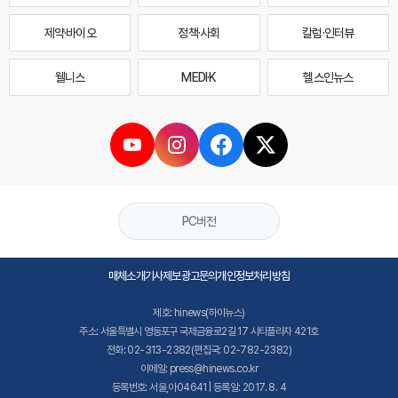
제약·바이오
정책·사회
칼럼·인터뷰
웰니스
MEDI·K
헬스인뉴스
PC버전
매체소개
기사제보
광고문의
개인정보처리방침
제호: hinews(하이뉴스)
주소: 서울특별시 영등포구 국제금융로2길 17 시티플라자 421호
전화: 02-313-2382(편집국: 02-782-2382)
이메일: press@hinews.co.kr
등록번호: 서울,아04641 | 등록일: 2017. 8. 4