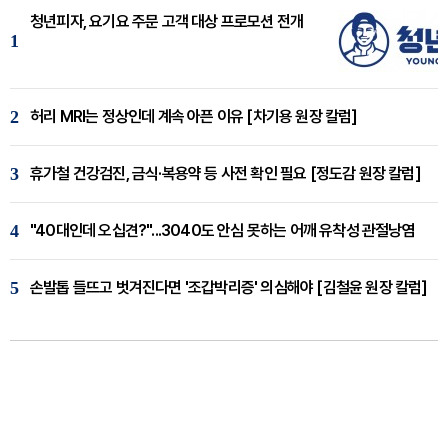
청년피자, 요기요 주문 고객 대상 프로모션 전개
1
2
허리 MRI는 정상인데 계속 아픈 이유 [차기용 원장 칼럼]
3
휴가철 건강검진, 금식·복용약 등 사전 확인 필요 [정도감 원장 칼럼]
4
"40대인데 오십견?"...3040도 안심 못하는 어깨 유착성 관절낭염
5
손발톱 들뜨고 벗겨진다면 '조갑박리증' 의심해야 [김철윤 원장 칼럼]