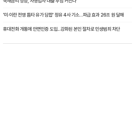
국채금리 상승, 자영업자 대출 부담 커진다
'미·이란 전쟁 틈타 유가 담합' 정유 4사 기소…파급 효과 26조 원 달해
휴대전화 개통에 안면인증 도입...강화된 본인 절차로 민생범죄 차단