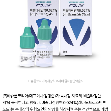
바슈롬코리아녹내장치료제'비줄타점안액출시
㈜바슈롬코리아(대표이사 김형준)가 녹내장 치료제 '비줄타점안
액’을 출시한다고 밝혔다. 비줄타점안액 0.024%(라타노프로스틴부
노드)는 녹내장의 위험요인인 안압을 하강시켜 주는 점안액으로, 개방