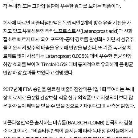
각 녹내장 또는 고안압 질환에 우수한 효과를 보이는 제품이다.
회사에 따르면 비줄타점안액은 독립적인 2개의 방수 유출 기전을 가
지고 있고 유효성분인 라타노프로스트산(Latanoprost acid)과 산화
질소로 빠르게 대사 되어 포도막-공막 경로를 활성화시키면서 섬유주
를 이완시켜 방수의 배출을 유도해 안압을 낮춘다. 또 기존 녹내장 치
료제로 많이 사용되는 Latanoprost 0.005% 대비 우수한 평균 안압
하강 효과를 보이며 Timolol 0.5% 대비 통계적으로 유의하게 큰 평균
안압 하강 효과를 보였다고 설명했다.
2017년에 FDA 승인을 완료한 비줄타점안액은 1일 1회 투여하는 녹내
장 치료제로 올 2월 건강보험 적용 신규 의약품으로 지정되어 보다 많
은 환자들이 혜택을 받을 수 있을 것으로 기대된다고 회사측은 밝혔다.
비줄타점안액을 출시하는 바슈롬(BAUSCH+LOMB) 한국지사 김형
준 대표이사는 “비줄타점안액이 출시됨에 따라 녹내장 환자들에게서