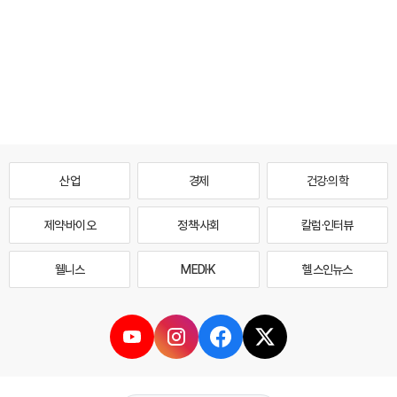
산업
경제
건강·의학
제약·바이오
정책·사회
칼럼·인터뷰
웰니스
MEDI·K
헬스인뉴스