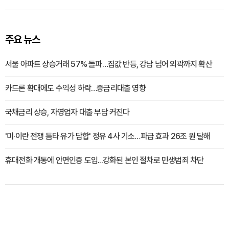
주요 뉴스
서울 아파트 상승거래 57% 돌파…집값 반등, 강남 넘어 외곽까지 확산
카드론 확대에도 수익성 하락…중금리대출 영향
국채금리 상승, 자영업자 대출 부담 커진다
'미·이란 전쟁 틈타 유가 담합' 정유 4사 기소…파급 효과 26조 원 달해
휴대전화 개통에 안면인증 도입...강화된 본인 절차로 민생범죄 차단